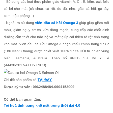
- Bổ sung các loại thực phẩm giàu vitamin A, C , E, kẽm, axit folic
có lợi cho mắt (cà chua, cà rốt, đu đủ, nho, gấc, cá hồi, gà tây,
cam, đậu phộng...).
- Ngoài ra sử dụng
viên dầu cá hồi Omega 3
giúp giúp giảm mỡ
máu, giảm nguy cơ xơ vữa động mạch, cung cấp các chất dinh
dưỡng cần thiết cho não bộ và mắt giúp cải thiện rõ rệt tình trạng
khô mắt. Viên dầu cá Hồi Omega 3 nhập khẩu chính hãng từ Úc
(180 viên/3 tháng) được chiết xuất 100% từ cá HỒI tự nhiên vùng
biển Tasmania, Australia. Theo số XNCB của Bộ Y Tế
(44430/2017/ATTP-XNCB).
Chi tiết sản phẩm có
TẠI ĐÂY
Dược sỹ tư vấn: 0962488484-0904153009
Có thể bạn quan tâm:
Trẻ hoá tình trạng khô mắt trong thời đại 4.0