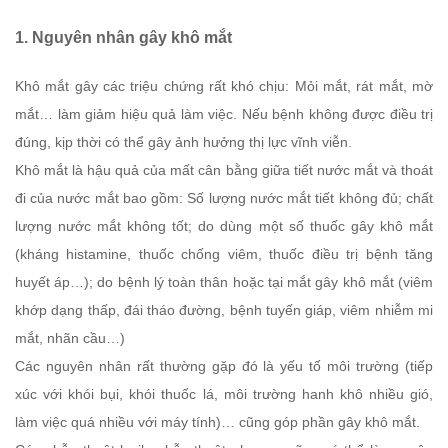
1. Nguyên nhân gây khô m
ắt
Khô mắt gây các triệu chứng rất khó chịu: Mỏi mắt, rát mắt, mờ
mắt… làm giảm hiệu quả làm việc. Nếu bệnh không được điều trị
đúng, kịp thời có thể gây ảnh hưởng thị lực vĩnh viễn.
Khô mắt là hậu quả của mất cân bằng giữa tiết nước mắt và thoát
đi của nước mắt bao gồm: Số lượng nước mắt tiết không đủ; chất
lượng nước mắt không tốt; do dùng một số thuốc gây khô mắt
(kháng histamine, thuốc chống viêm, thuốc điều trị bệnh tăng
huyết áp…); do bệnh lý toàn thân hoặc tại mắt gây khô mắt (viêm
khớp dạng thấp, đái tháo đường, bệnh tuyến giáp, viêm nhiễm mi
mắt, nhãn cầu…)
Các nguyên nhân rất thường gặp đó là yếu tố môi trường (tiếp
xúc với khói bụi, khói thuốc lá, môi trường hanh khô nhiều gió,
làm việc quá nhiều với máy tính)… cũng góp phần gây khô mắt.