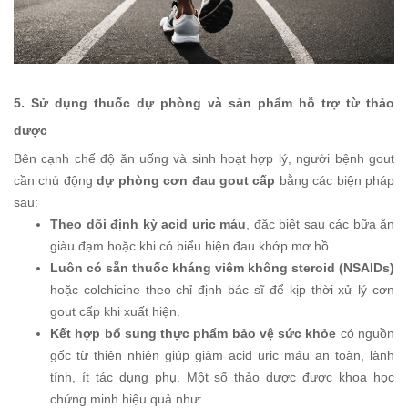
5. Sử dụng thuốc dự phòng và sản phẩm hỗ trợ từ thảo
dược
Bên cạnh chế độ ăn uống và sinh hoạt hợp lý, người bệnh gout
cần chủ động
dự phòng cơn đau gout cấp
bằng các biện pháp
sau:
Theo dõi định kỳ acid uric máu
, đặc biệt sau các bữa ăn
giàu đạm hoặc khi có biểu hiện đau khớp mơ hồ.
Luôn có sẵn thuốc kháng viêm không steroid (NSAIDs)
hoặc colchicine theo chỉ định bác sĩ để kịp thời xử lý cơn
gout cấp khi xuất hiện.
Kết hợp bổ sung thực phẩm bảo vệ sức khỏe
có nguồn
gốc từ thiên nhiên giúp giảm acid uric máu an toàn, lành
tính, ít tác dụng phụ. Một số thảo dược được khoa học
chứng minh hiệu quả như: