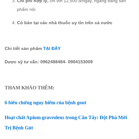
Chi phí hợp lý,
chỉ với 12,500 đ/ngày, ngang bằng sản
phẩm nội
Có bán tại các nhà thuốc uy tín trên cả nước
Chi tiết sản phẩm
TẠI ĐÂY
Dược sỹ tư vấn: 0962488484- 0904153009
THAM KHẢO THÊM:
6 biến chứng nguy hiểm của bệnh gout
Hoạt chất Apium graveolens trong Cần Tây: Đột Phá Mới
Trị Bệnh Gút