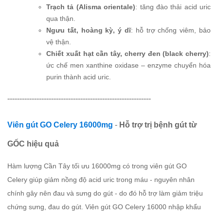
Trạch tả (Alisma orientale)
: tăng đào thải acid uric
qua thận.
Ngưu tất, hoàng kỳ, ý dĩ
: hỗ trợ chống viêm, bảo
vệ thận.
Chiết xuất hạt cần tây, cherry đen (black cherry)
:
ức chế men xanthine oxidase – enzyme chuyển hóa
purin thành acid uric.
-----------------------------------------------------------
Viên gút GO Celery 16000mg
-
Hỗ trợ trị bệnh gút từ
GỐC hiệu quả
Hàm lượng Cần Tây tối ưu 16000mg có trong viên gút GO
Celery giúp giảm nồng độ acid uric trong máu - nguyên nhân
chính gây nên đau và sưng do gút - do đó hỗ trợ làm giảm triệu
chứng sưng, đau do gút. Viên gút GO Celery 16000 nhập khẩu