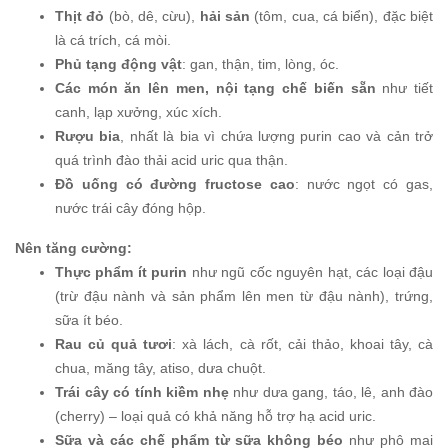
Thịt đỏ
(bò, dê, cừu),
hải sản
(tôm, cua, cá biển), đặc biệt
là cá trích, cá mòi.
Phủ tạng động vật
: gan, thận, tim, lòng, óc.
Các món ăn lên men, nội tạng chế biến sẵn
như tiết
canh, lạp xưởng, xúc xích.
Rượu bia
, nhất là bia vì chứa lượng purin cao và cản trở
quá trình đào thải acid uric qua thận.
Đồ uống có đường fructose cao
: nước ngọt có gas,
nước trái cây đóng hộp.
Nên tăng cường:
Thực phẩm ít purin
như ngũ cốc nguyên hạt, các loại đậu
(trừ đậu nành và sản phẩm lên men từ đậu nành), trứng,
sữa ít béo.
Rau củ quả tươi
: xà lách, cà rốt, cải thảo, khoai tây, cà
chua, măng tây, atiso, dưa chuột.
Trái cây có tính kiềm nhẹ
như dưa gang, táo, lê, anh đào
(cherry) – loại quả có khả năng hỗ trợ hạ acid uric.
Sữa và các chế phẩm từ sữa không béo
như phô mai