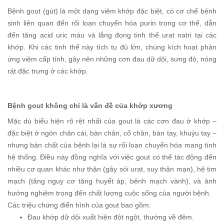
Bệnh gout (gút) là một dạng viêm khớp đặc biệt, có cơ chế bệnh
sinh liên quan đến rối loạn chuyển hóa purin trong cơ thể, dẫn
đến tăng acid uric máu và lắng đọng tinh thể urat natri tại các
khớp. Khi các tinh thể này tích tụ đủ lớn, chúng kích hoạt phản
ứng viêm cấp tính, gây nên những cơn đau dữ dội, sưng đỏ, nóng
rát đặc trưng ở các khớp.
Bệnh gout không chỉ là vấn đề của khớp xương
Mặc dù biểu hiện rõ rệt nhất của gout là các cơn đau ở khớp –
đặc biệt ở ngón chân cái, bàn chân, cổ chân, bàn tay, khuỷu tay –
nhưng bản chất của bệnh lại là sự rối loạn chuyển hóa mang tính
hệ thống. Điều này đồng nghĩa với việc gout có thể tác động đến
nhiều cơ quan khác như thận (gây sỏi urat, suy thận mạn), hệ tim
mạch (tăng nguy cơ tăng huyết áp, bệnh mạch vành), và ảnh
hưởng nghiêm trọng đến chất lượng cuộc sống của người bệnh.
Các triệu chứng điển hình của gout bao gồm:
Đau khớp dữ dội xuất hiện đột ngột, thường về đêm.