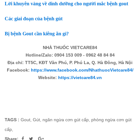
Lời khuyên vàng về dinh dưỡng cho người mắc bệnh gout
Các giai đoạn của bệnh gút
Bị bệnh Gout cần kiêng ăn gì?
NHÀ THUỐC VIETCARE84
Hotline/Zalo: 0904 153 009 - 0962 48 84 84
Địa chỉ: TT5C, KĐT Văn Phú, P. Phú La, Q. Hà Đông, Hà Nội
Facebook:
https://www.facebook.com/NhathuocVietcare84/
Website:
https://vietcare84.vn
TAGS :
Gout
,
Gút
,
ngăn ngừa cơn gút cấp
,
phòng ngừa cơn gút
cấp
,
Share: