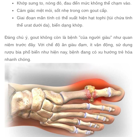
Khớp sưng to, nóng đỏ, đau đến mức không thể chạm vào.
Cảm giác mệt mỏi, sốt nhẹ trong cơn gout cấp.
Giai đoạn mãn tính có thể xuất hiện hạt tophi (túi chứa tinh
thể urat dưới da), biến dạng khớp.
Đáng chú ý, gout không còn là bệnh "của người giàu" như quan
niệm trước đây. Với chế độ ăn giàu đạm, ít vận động, sử dụng
rượu bia phổ biến như hiện nay, bệnh đang có xu hướng trẻ hóa
nhanh chóng.