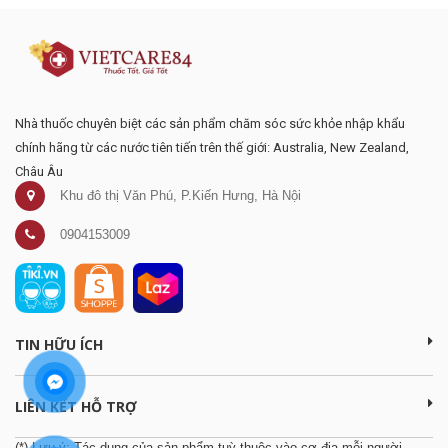
Nhà thuốc chuyên biệt các sản phẩm chăm sóc sức khỏe nhập khẩu
chính hãng từ các nước tiên tiến trên thế giới: Australia, New Zealand,
Châu Âu
Khu đô thị Văn Phú, P.Kiến Hưng, Hà Nội
0904153009
TIN HỮU ÍCH
LIÊN KẾT HỖ TRỢ
(*) Lưu ý: Tác dụng của sản phẩm tuỳ thuộc vào cơ địa mỗi người.