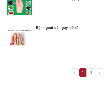
Bệnh gout có nguy hiểm?
«
1
2
»
Đăng ký tư vấn - nhận tin tức khuyến
mại