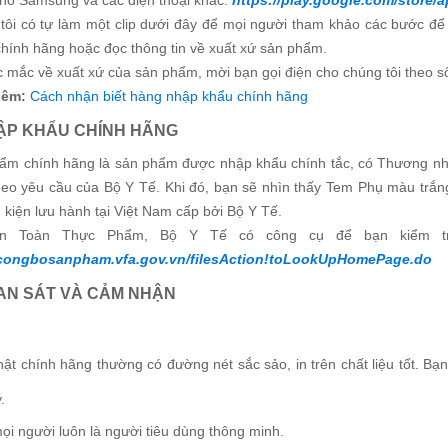
ho Samsung và các điện thoại khác:
https://play.google.com/store/
tôi có tự làm một clip dưới đây để mọi người tham khảo các bước để t
hính hãng hoặc đọc thông tin về xuất xứ sản phẩm.
c mắc về xuất xứ của sản phẩm, mời bạn gọi điện cho chúng tôi theo s
hêm:
Cách nhận biết hàng nhập khẩu chính hãng
HẬP KHẨU CHÍNH HÃNG
ẩm chính hãng là sản phẩm được nhập khẩu chính tắc, có Thương nhận
eo yêu cầu của Bộ Y Tế. Khi đó, bạn sẽ nhìn thấy Tem Phụ màu trắng
 kiện lưu hành tại Việt Nam cấp bởi Bộ Y Tế.
n Toàn Thực Phẩm, Bộ Y Tế có công cụ để bạn kiểm tra 
/congbosanpham.vfa.gov.vn/filesAction!toLookUpHomePage.do
UAN SÁT VÀ CẢM NHẬN
hật chính hãng thường có đường nét sắc sảo, in trên chất liệu tốt. B
y.
ọi người luôn là người tiêu dùng thông minh.