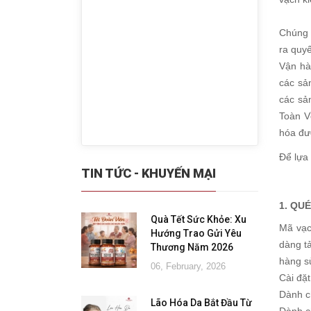
Chúng t
ra quy
Vận hà
các sả
các sả
Toàn V
hóa đư
Để lựa
TIN TỨC - KHUYẾN MẠI
1. QU
Quà Tết Sức Khỏe: Xu
Mã vạc
Hướng Trao Gửi Yêu
dàng t
Thương Năm 2026
hàng s
06, February, 2026
Cài đặ
Dành c
Lão Hóa Da Bắt Đầu Từ