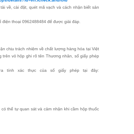
apps/details?id=vn.icheck.android
ải về, cài đặt, quét mã vạch và cách nhận biết sản
ố điện thoại 0962488484 để được giải đáp.
 chịu trách nhiệm về chất lượng hàng hóa tại Việt
 trên vỏ hộp ghi rõ tên Thương nhân, số giấy phép
tính xác thực của số giấy phép tại đây:
ạn có thể tự quan sát và cảm nhận khi cầm hộp thuốc