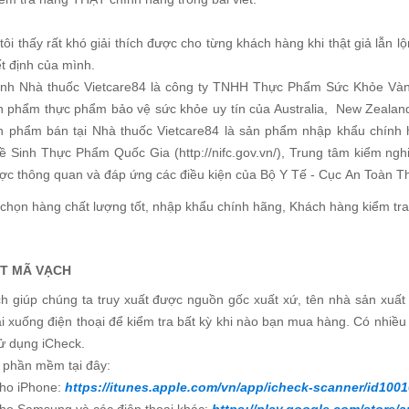
ôi thấy rất khó giải thích được cho từng khách hàng khi thật giả lẫn l
ết định của mình.
nh Nhà thuốc Vietcare84 là công ty TNHH Thực Phẩm Sức Khỏe Vàng, 
n phẩm thực phẩm bảo vệ sức khỏe uy tín của Australia, New Zealand
n phẩm bán tại Nhà thuốc Vietcare84 là sản phẩm nhập khẩu chính
ề Sinh Thực Phẩm Quốc Gia (http://nifc.gov.vn/), Trung tâm kiểm n
ợc thông quan và đáp ứng các điều kiện của Bộ Y Tế - Cục An Toàn 
 chọn hàng chất lượng tốt, nhập khẩu chính hãng, Khách hàng kiểm tra
ÉT MÃ VẠ
CH
h giúp chúng ta truy xuất được nguồn gốc xuất xứ, tên nhà sản xuấ
ải xuống điện thoại để kiểm tra bất kỳ khi nào bạn mua hàng. Có nhi
ử dụng iCheck.
t phần mềm tại đây:
ho iPhone:
https://itunes.apple.com/vn/app/icheck-scanner/id10