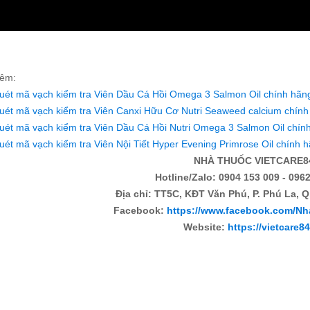
êm:
uét mã vạch kiểm tra Viên Dầu Cá Hồi Omega 3 Salmon Oil chính hãn
uét mã vạch kiểm tra Viên Canxi Hữu Cơ Nutri Seaweed calcium chính
uét mã vạch kiểm tra Viên Dầu Cá Hồi Nutri Omega 3 Salmon Oil chín
uét mã vạch kiểm tra Viên Nội Tiết Hyper Evening Primrose Oil chính 
NHÀ THUỐC VIETCARE8
Hotline/Zalo: 0904 153 009 - 0962
Địa chỉ: TT5C, KĐT Văn Phú, P. Phú La, Q
Facebook:
https://www.facebook.com/Nh
Website:
https://vietcare8
: