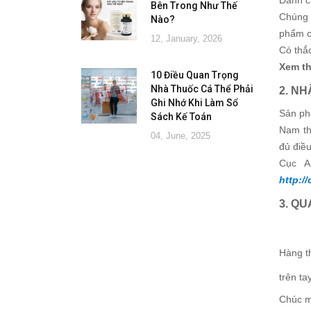
Dành c
Bên Trong Như Thế
Chúng 
Nào?
phẩm c
12, January, 2026
Có thắ
Xem t
10 Điều Quan Trọng
Nhà Thuốc Cá Thể Phải
2. N
Ghi Nhớ Khi Làm Sổ
Sản ph
Sách Kế Toán
Nam th
04, June, 2025
đủ điều
Cục A
http:/
3. Q
Hàng t
trên ta
Chúc m