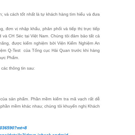
ộn; và cách tốt nhất là tự khách hàng tìm hiểu và đưa
đơn vị nhập khẩu, phân phối và tiếp thị trực tiếp
 và CH Séc tại Việt Nam. Chúng tôi đảm bảo tất cả
 hãng, được kiểm nghiệm bởi Viện Kiểm Nghiệm An
ghiệm Q-Test của Tổng cục Hải Quan trước khi hàng
Thực Phẩm.
 các thông tin sau:
t của sản phẩm. Phần mềm kiểm tra mã vạch rất dễ
ều phần mềm khác nhau; chúng tôi khuyến nghị Khách
01036590?mt=8