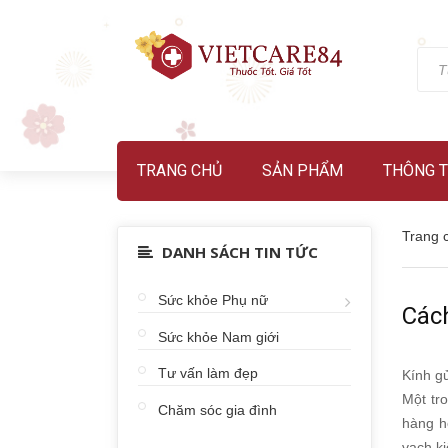
TRANG CHỦ
SẢN PHẨM
THÔNG T
Trang 
DANH SÁCH TIN TỨC
Sức khỏe Phụ nữ
Các
Sức khỏe Nam giới
Tư vấn làm đẹp
Kính g
Một tr
Chăm sóc gia đình
hàng h
vạch ki