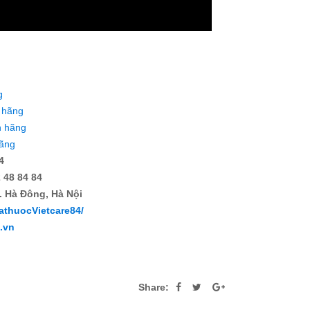
g
 hãng
h hãng
hãng
4
 48 84 84
. Hà Đông, Hà Nội
athuocVietcare84/
4.vn
Share: