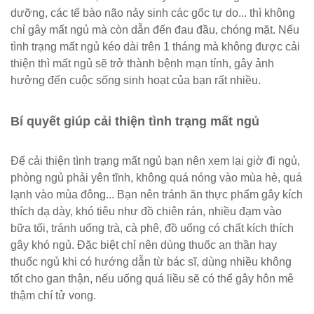
dưỡng, các tế bào não nảy sinh các gốc tự do... thì không
chỉ gây mất ngủ mà còn dẫn đến đau đầu, chóng mặt. Nếu
tình trạng mất ngủ kéo dài trên 1 tháng mà không được cải
thiện thì mất ngủ sẽ trở thành bệnh mạn tính, gây ảnh
hưởng đến cuộc sống sinh hoạt của bạn rất nhiều.
Bí quyết giúp cải thiện tình trạng mất ngủ
Để cải thiện tình trạng mất ngủ bạn nên xem lại giờ đi ngủ,
phòng ngủ phải yên tĩnh, không quá nóng vào mùa hè, quá
lạnh vào mùa đông... Bạn nên tránh ăn thực phẩm gây kích
thích dạ dày, khó tiêu như đồ chiên rán, nhiều đạm vào
bữa tối, tránh uống trà, cà phê, đồ uống có chất kích thích
gây khó ngủ. Đặc biệt chỉ nên dùng thuốc an thần hay
thuốc ngủ khi có hướng dẫn từ bác sĩ, dùng nhiều không
tốt cho gan thận, nếu uống quá liều sẽ có thể gây hôn mê
thậm chí tử vong.