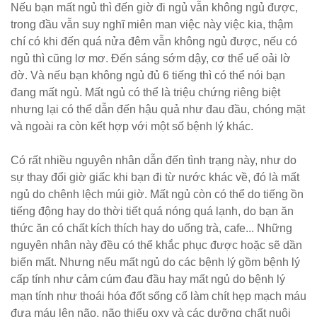
Nếu bạn mất ngủ thì đến giờ đi ngủ vẫn không ngủ được,
trong đầu vẫn suy nghĩ miên man việc này việc kia, thậm
chí có khi đến quá nửa đêm vẫn không ngủ được, nếu có
ngủ thì cũng lơ mơ. Đến sáng sớm dậy, cơ thể uể oải lờ
đờ. Và nếu bạn không ngủ đủ 6 tiếng thì có thể nói bạn
đang mất ngủ. Mất ngủ có thể là triệu chứng riêng biệt
nhưng lại có thể dẫn đến hậu quả như đau đầu, chóng mặt
và ngoài ra còn kết hợp với một số bệnh lý khác.
Có rất nhiều nguyên nhân dẫn đến tình trạng này, như do
sự thay đổi giờ giấc khi bạn đi từ nước khác về, đó là mất
ngủ do chênh lệch múi giờ. Mất ngủ còn có thể do tiếng ồn
tiếng động hay do thời tiết quá nóng quá lạnh, do bạn ăn
thức ăn có chất kích thích hay do uống trà, cafe... Những
nguyên nhân này đều có thể khắc phục được hoặc sẽ dần
biến mất. Nhưng nếu mất ngủ do các bệnh lý gồm bệnh lý
cấp tính như cảm cúm đau đầu hay mất ngủ do bệnh lý
mạn tính như thoái hóa đốt sống cổ làm chít hẹp mạch máu
đưa máu lên não, não thiếu oxy và các dưỡng chất nuôi