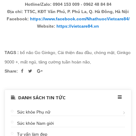
Hotline/Zalo: 0904 153 009 - 0962 48 84 84
Địa chỉ: TT5C, KĐT Văn Phú, P. Phú La, Q. Hà Đông, Hà Nội
Facebook:
https://www.facebook.com/NhathuocVietcare84/
Website:
https://vietcare84.vn
TAGS :
bổ não Go Ginkgo
,
Cải thiện đau đầu
,
chóng mặt
,
Ginkgo
9000 +
,
mất ngủ
,
tăng cường tuần hoàn não
,
Share:
DANH SÁCH TIN TỨC
Sức khỏe Phụ nữ
Sức khỏe Nam giới
Tư vấn làm đẹp