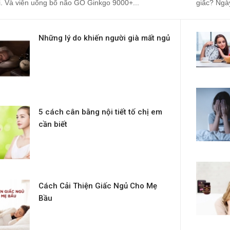
ồi. Và viên uống bổ não GO Ginkgo 9000+...
giấc? Ngày
Những lý do khiến người già mất ngủ
5 cách cân bằng nội tiết tố chị em
cần biết
Cách Cải Thiện Giấc Ngủ Cho Mẹ
Bầu