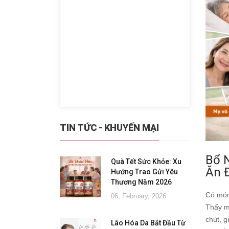
TIN TỨC - KHUYẾN MẠI
Bổ 
Quà Tết Sức Khỏe: Xu
Ăn 
Hướng Trao Gửi Yêu
Thương Năm 2026
Có món
06, February, 2026
Thấy m
chút, g
Lão Hóa Da Bắt Đầu Từ