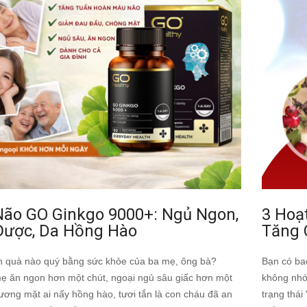
Não GO Ginkgo 9000+: Ngủ Ngon,
3 Hoạ
Được, Da Hồng Hào
Tăng 
 quà nào quý bằng sức khỏe của ba mẹ, ông bà?
Bạn có bao
ẹ ăn ngon hơn một chút, ngoại ngủ sâu giấc hơn một
không nhớ
ương mặt ai nấy hồng hào, tươi tắn là con cháu đã an
trạng thá