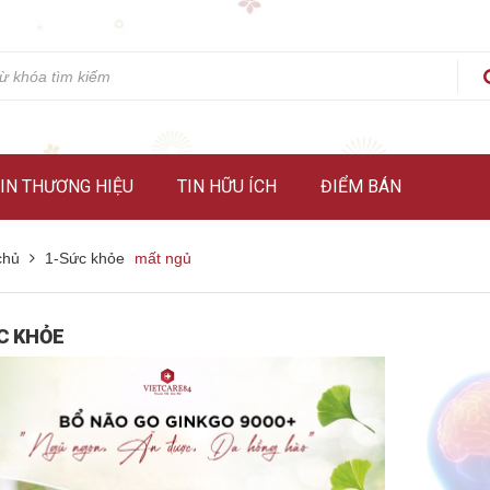
IN THƯƠNG HIỆU
TIN HỮU ÍCH
ĐIỂM BÁN
chủ
1-Sức khỏe
mất ngủ
C KHỎE