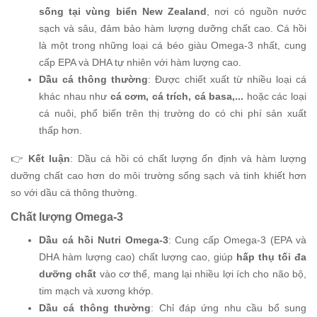
sống tại vùng biển New Zealand
, nơi có nguồn nước
sạch và sâu, đảm bảo hàm lượng dưỡng chất cao. Cá hồi
là một trong những loại cá béo giàu Omega-3 nhất, cung
cấp EPA và DHA tự nhiên với hàm lượng cao.
Dầu cá thông thường
: Được chiết xuất từ nhiều loại cá
khác nhau như
cá cơm, cá trích, cá basa,...
hoặc các loại
cá nuôi, phổ biến trên thị trường do có chi phí sản xuất
thấp hơn.
👉
Kết luận
: Dầu cá hồi có chất lượng ổn định và hàm lượng
dưỡng chất cao hơn do môi trường sống sạch và tinh khiết hơn
so với dầu cá thông thường.
Chất lượng Omega-3
Dầu cá hồi Nutri Omega-3
: Cung cấp Omega-3 (EPA và
DHA hàm lượng cao) chất lượng cao, giúp
hấp thụ tối đa
dưỡng chất
vào cơ thể, mang lại nhiều lợi ích cho não bộ,
tim mạch và xương khớp.
Dầu cá thông thường
: Chỉ đáp ứng nhu cầu bổ sung