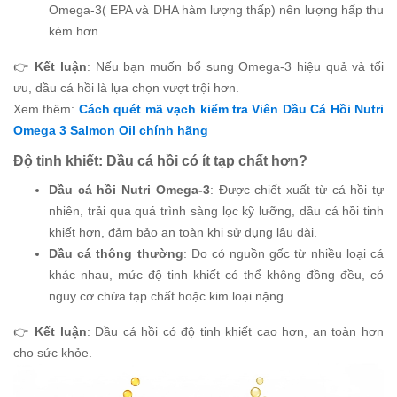
Omega-3( EPA và DHA hàm lượng thấp) nên lượng hấp thu
kém hơn.
👉
Kết luận
: Nếu bạn muốn bổ sung Omega-3 hiệu quả và tối
ưu, dầu cá hồi là lựa chọn vượt trội hơn.
Xem thêm:
Cách quét mã vạch kiểm tra Viên Dầu Cá Hồi Nutri
Omega 3 Salmon Oil chính hãng
Độ tinh khiết: Dầu cá hồi có ít tạp chất hơn?
Dầu cá hồi Nutri Omega-3
: Được chiết xuất từ cá hồi tự
nhiên, trải qua quá trình sàng lọc kỹ lưỡng, dầu cá hồi tinh
khiết hơn, đảm bảo an toàn khi sử dụng lâu dài.
Dầu cá thông thường
: Do có nguồn gốc từ nhiều loại cá
khác nhau, mức độ tinh khiết có thể không đồng đều, có
nguy cơ chứa tạp chất hoặc kim loại nặng.
👉
Kết luận
: Dầu cá hồi có độ tinh khiết cao hơn, an toàn hơn
cho sức khỏe.