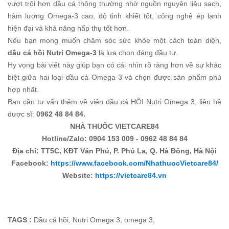
vượt trội hơn dầu cá thông thường nhờ nguồn nguyên liệu sạch,
hàm lượng Omega-3 cao, độ tinh khiết tốt, công nghệ ép lạnh
hiện đại và khả năng hấp thụ tốt hơn.
Nếu bạn mong muốn chăm sóc sức khỏe một cách toàn diện,
dầu cá hồi Nutri Omega-3
là lựa chọn đáng đầu tư.
Hy vọng bài viết này giúp bạn có cái nhìn rõ ràng hơn về sự khác
biệt giữa hai loại dầu cá Omega-3 và chọn được sản phẩm phù
hợp nhất.
Bạn cần tư vấn thêm về viên dầu cá HỒI Nutri Omega 3, liên hệ
dược sĩ:
0962 48 84 84.
NHÀ THUỐC VIETCARE84
Hotline/Zalo: 0904 153 009 - 0962 48 84 84
Địa chỉ: TT5C, KĐT Văn Phú, P. Phú La, Q. Hà Đông, Hà Nội
Facebook:
https://www.facebook.com/NhathuocVietcare84/
Website:
https://vietcare84.vn
TAGS :
Dầu cá hồi
,
Nutri Omega 3
,
omega 3
,