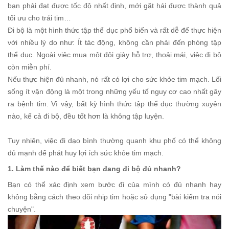
bạn phải đạt được tốc độ nhất định, mới gặt hái được thành quả
tối ưu cho trái tim…
Đi bộ là một hình thức tập thể dục phổ biến và rất dễ để thực hiện
với nhiều lý do như: Ít tác động, không cần phải đến phòng tập
thể dục. Ngoài việc mua một đôi giày hỗ trợ, thoải mái, việc đi bộ
còn miễn phí.
Nếu thực hiện đủ nhanh, nó rất có lợi cho sức khỏe tim mạch. Lối
sống ít vận động là một trong những yếu tố nguy cơ cao nhất gây
ra bệnh tim. Vì vậy, bất kỳ hình thức tập thể dục thường xuyên
nào, kể cả đi bộ, đều tốt hơn là không tập luyện.
Tuy nhiên, việc đi dạo bình thường quanh khu phố có thể không
đủ mạnh để phát huy lợi ích sức khỏe tim mạch.
1. Làm thế nào để biết bạn đang đi bộ đủ nhanh?
Bạn có thể xác định xem bước đi của mình có đủ nhanh hay
không bằng cách theo dõi nhịp tim hoặc sử dụng "bài kiểm tra nói
chuyện".