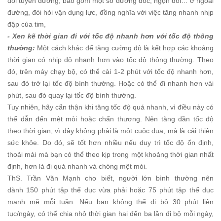
đổi tuyến đường, bao gồm một số đường đốc, ngọn đồi… ở ngoài
đường, đòi hỏi vận dụng lực, đồng nghĩa với việc tăng nhanh nhịp
đập của tim,
- Xen kẽ thời gian đi với tốc độ nhanh hơn với tốc độ thông
thường:
Một cách khác để tăng cường độ là kết hợp các khoảng
thời gian có nhịp độ nhanh hơn vào tốc độ thông thường. Theo
đó, trên máy chạy bộ, có thể cài 1-2 phút với tốc độ nhanh hơn,
sau đó trở lại tốc độ bình thường. Hoặc có thể đi nhanh hơn vài
phút, sau đó quay lại tốc độ bình thường.
Tuy nhiên, hãy cẩn thận khi tăng tốc độ quá nhanh, vì điều này có
thể dẫn đến mệt mỏi hoặc chấn thương. Nên tăng dần tốc độ
theo thời gian, vì đây không phải là một cuộc đua, mà là cải thiện
sức khỏe. Do đó, sẽ tốt hơn nhiều nếu duy trì tốc độ ổn định,
thoải mái mà bạn có thể theo kịp trong một khoảng thời gian nhất
định, hơn là đi quá nhanh và chóng mệt mỏi.
ThS. Trần Văn Mạnh cho biết, người lớn bình thường nên
dành 150 phút tập thể dục vừa phải hoặc 75 phút tập thể dục
mạnh mẽ mỗi tuần. Nếu bạn không thể đi bộ 30 phút liên
tục/ngày, có thể chia nhỏ thời gian hai đến ba lần đi bộ mỗi ngày,