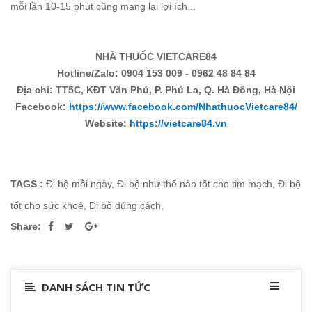
mỗi lần 10-15 phút cũng mang lại lợi ích...
NHÀ THUỐC VIETCARE84
Hotline/Zalo: 0904 153 009 - 0962 48 84 84
Địa chỉ: TT5C, KĐT Văn Phú, P. Phú La, Q. Hà Đông, Hà Nội
Facebook:
https://www.facebook.com/NhathuocVietcare84/
Website:
https://vietcare84.vn
TAGS :
Đi bộ mỗi ngày
,
Đi bộ như thế nào tốt cho tim mạch
,
Đi bộ
tốt cho sức khoẻ
,
Đi bộ đúng cách
,
Share:
DANH SÁCH TIN TỨC