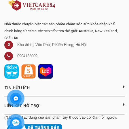
Nhà thuốc chuyên biệt các sản phẩm chăm sóc sức khỏe nhập khẩu
chính hãng từ các nước tiên tiến trên thế giới: Australia, New Zealand,
Châu Âu
Khu đô thị Văn Phú, P.Kiến Hưng, Hà Nội
0904153009
TIN HỮU ÍCH
LIÊN KẾT HỖ TRỢ
(*) Lưu ý: Tác dụng của sản phẩm tuỳ thuộc vào cơ địa mỗi người.