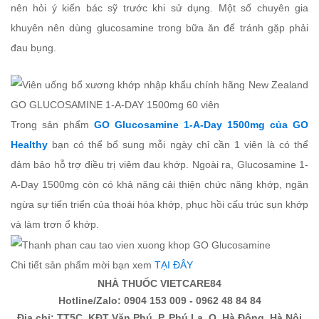
nên hỏi ý kiến bác sỹ trước khi sử dụng. Một số chuyên gia
khuyên nên dùng glucosamine trong bữa ăn để tránh gặp phải
đau bụng.
Trong sản phẩm
GO Glucosamine 1-A-Day 1500mg của GO
Healthy
bạn có thể bổ sung mỗi ngày chỉ cần 1 viên là có thể
đảm bảo hỗ trợ điều trị viêm đau khớp. Ngoài ra, Glucosamine 1-
A-Day 1500mg còn có khả năng cải thiện chức năng khớp, ngăn
ngừa sự tiến triển của thoái hóa khớp, phục hồi cấu trúc sụn khớp
và làm trơn ổ khớp.
Chi tiết sản phẩm mời bạn xem
TẠI ĐÂY
NHÀ THUỐC VIETCARE84
Hotline/Zalo: 0904 153 009 - 0962 48 84 84
Địa chỉ: TT5C, KĐT Văn Phú, P. Phú La, Q. Hà Đông, Hà Nội