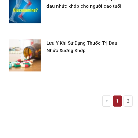
đau nhức khớp cho người cao tuổi
Lưu Ý Khi Sử Dụng Thuốc Trị Đau
Nhức Xương Khớp
«
1
2
Đăng ký tư vấn - nhận tin tức khuyến