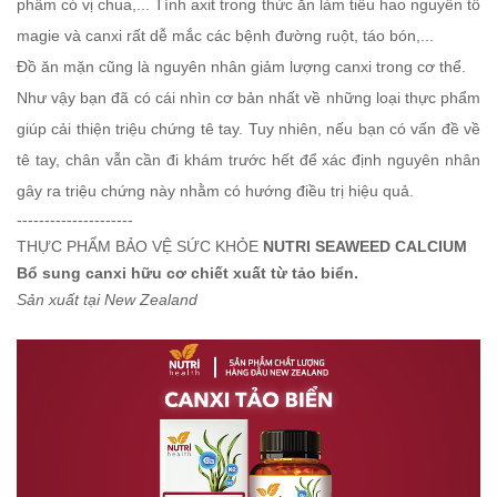
phẩm có vị chua,... Tính axit trong thức ăn làm tiêu hao nguyên tố
magie và canxi rất dễ mắc các bệnh đường ruột, táo bón,...
Đồ ăn mặn cũng là nguyên nhân giảm lượng canxi trong cơ thể.
Như vậy bạn đã có cái nhìn cơ bản nhất về những loại thực phẩm
giúp cải thiện triệu chứng tê tay. Tuy nhiên, nếu bạn có vấn đề về
tê tay, chân vẫn cần đi khám trước hết để xác định nguyên nhân
gây ra triệu chứng này nhằm có hướng điều trị hiệu quả.
---------------------
THỰC PHẨM BẢO VỆ SỨC KHỎE
NUTRI SEAWEED CALCIUM
Bổ sung canxi hữu cơ chiết xuất từ tảo biển.
Sản xuất tại New Zealand