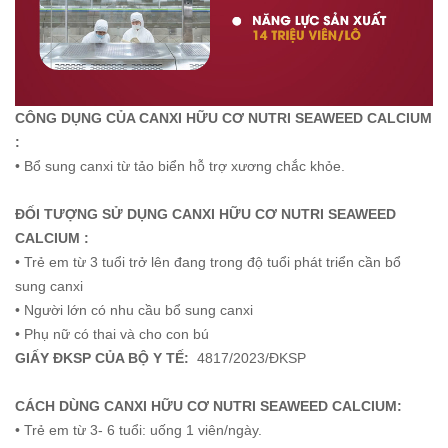
CÔNG DỤNG CỦA CANXI HỮU CƠ NUTRI SEAWEED CALCIUM
:
• Bổ sung canxi từ tảo biển hỗ trợ xương chắc khỏe.
ĐỐI TƯỢNG SỬ DỤNG CANXI HỮU CƠ NUTRI SEAWEED
CALCIUM :
• Trẻ em từ 3 tuổi trở lên đang trong độ tuổi phát triển cần bổ
sung canxi
• Người lớn có nhu cầu bổ sung canxi
• Phụ nữ có thai và cho con bú
GIẤY ĐKSP CỦA BỘ Y TẾ:
4817/2023/ĐKSP
CÁCH DÙNG CANXI HỮU CƠ NUTRI SEAWEED CALCIUM:
• Trẻ em từ 3- 6 tuổi: uống 1 viên/ngày.