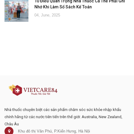
10 Điều Quan Trọng Nhà Thuốc Cá Thể Phải Ghi
Nhớ Khi Làm Sổ Sách Kế Toán
04, June, 2025
Đăng ký tư vấn - nhận tin tức khuyến
mại
Nhà thuốc chuyên biệt các sản phẩm chăm sóc sức khỏe nhập khẩu
chính hãng từ các nước tiên tiến trên thế giới: Australia, New Zealand,
Châu Âu
Khu đô thị Văn Phú, P.Kiến Hưng, Hà Nội