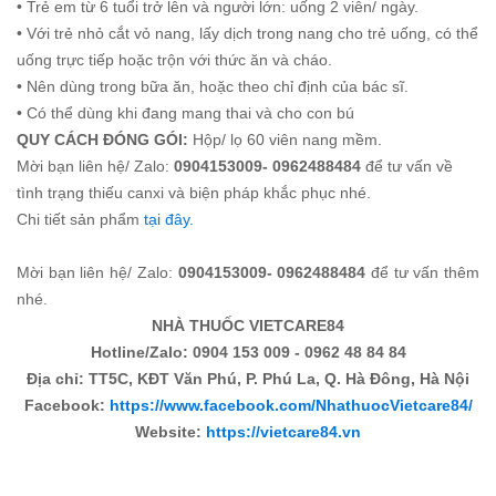
• Trẻ em từ 6 tuổi trở lên và người lớn: uống 2 viên/ ngày.
• Với trẻ nhỏ cắt vỏ nang, lấy dịch trong nang cho trẻ uống, có thể
uống trực tiếp hoặc trộn với thức ăn và cháo.
• Nên dùng trong bữa ăn, hoặc theo chỉ định của bác sĩ.
• Có thể dùng khi đang mang thai và cho con bú
QUY CÁCH ĐÓNG GÓI:
Hộp/ lọ 60 viên nang mềm.
Mời bạn liên hệ/ Zalo:
0904153009- 0962488484
để tư vấn về
tình trạng thiếu canxi và biện pháp khắc phục nhé.
Chi tiết sản phẩm
tại đây.
Mời bạn liên hệ/ Zalo:
0904153009- 0962488484
để tư vấn thêm
nhé.
NHÀ THUỐC VIETCARE84
Hotline/Zalo: 0904 153 009 - 0962 48 84 84
Địa chỉ: TT5C, KĐT Văn Phú, P. Phú La, Q. Hà Đông, Hà Nội
Facebook:
https://www.facebook.com/NhathuocVietcare84/
Website:
https://vietcare84.vn