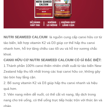
NUTRI SEAWEED CALCIUM
là nguồn cung cấp canxi hữu cơ từ
tảo biển, kết hợp vitamin K2 và D3 giúp cơ thể hấp thu canxi
nhanh hơn, hỗ trợ tăng chiều cao tối ưu và hỗ trợ xương chắc
khoẻ.
CANXI HỮU CƠ NUTRI SEAWEED CALCIUM CÓ GÌ ĐẶC BIỆT:
1.Thành phần 100% canxi thiên nhiên chiết xuất từ tảo biển New
Zealand hấp thu tốt nhất trong các loại canxi hữu cơ, không gây
táo bón hay lắng cặn.
2. Bổ sung vitamin K2 và D3 giúp hấp thu canxi nhanh và hiệu
quả hơn.
3. Viên nang mềm dễ nuốt, có thể cắt vỏ nang, lấy dịch trong
nang cho trẻ uống, có thể uống trực tiếp hoặc trộn với thức ăn và
cháo.