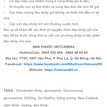
– Có dấu hiệu của nhiễm trùng ở vùng khớp gối bị đau.
– Di chuyển cực kỳ khó khăn và sưng đau kéo dài hơn 48 giờ.
– Các triệu chứng đau khớp gối không cải thiện khi điều trị tại
nhà
– Các cơn đau khớp trở nên thường xuyên hơn.
Bác sỹ sẽ khám để xác định rõ nguyên nhân đau khớp gối của
bạn để kê thuốc đông thời tư vấn các phương pháp trị liệu giảm
đau khớp cho bạn.
NHÀ THUỐC VIETCARE84
Hotline/Zalo: 0904 153 009 - 0962 48 84 84
Địa chỉ: TT5C, KĐT Văn Phú, P. Phú La, Q. Hà Đông, Hà Nội
Facebook:
https://www.facebook.com/NhathuocVietcare84/
Website:
https://vietcare84.vn
TAGS :
Chondroitin Khớp
,
glucosamin
,
Glucosamine
,
glucosamine 1500mg
,
Go Healthy
,
loãng xương
,
New Zealand
,
viêm khớp
,
Xương
,
đau khớp
,