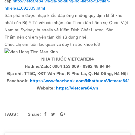
cập
http://vietcare84.vn/gla-bo-sung-noi-tiet-to-tu-thien-
nhien/a1091339.html
Sản phẩm được nhập khẩu đáp ứng những quy định khắt khe
nhất của Bộ Y Tế với xác nhận của Tham tán Lãnh sự Quán Việt
Nam tại Sydney, Australia về Kiểm Định Chất Lượng Sản
Phẩm nên chị em yên tâm khi sử dụng nhé.
Chúc chị em luôn lạc quan và duy trì sức khỏe tốt!
NHÀ THUỐC VIETCARE84
Hotline/Zalo: 0904 153 009 - 0962 48 84 84
Địa chỉ: TT5C, KĐT Văn Phú, P. Phú La, Q. Hà Đông, Hà Nội
Facebook:
https://www.facebook.com/NhathuocVietcare84/
Website:
https://vietcare84.vn
TAGS :
Share: