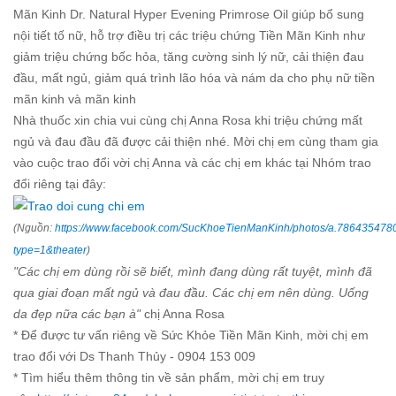
Mãn Kinh Dr. Natural Hyper Evening Primrose Oil giúp bổ sung
nội tiết tố nữ, hỗ trợ điều trị các triệu chứng Tiền Mãn Kinh như
giảm triệu chứng bốc hỏa, tăng cường sinh lý nữ, cải thiện đau
đầu, mất ngủ, giảm quá trình lão hóa và nám da cho phụ nữ tiền
mãn kinh và mãn kinh
Nhà thuốc xin chia vui cùng chị Anna Rosa khi triệu chứng mất
ngủ và đau đầu đã được cải thiện nhé. Mời chị em cùng tham gia
vào cuộc trao đổi vời chị Anna và các chị em khác tại Nhóm trao
đổi riêng tại đây:
(Nguồn:
https://www.facebook.com/SucKhoeTienManKinh/photos/a.7864354
type=1&theater
)
"Các chị em dùng rồi sẽ biết, mình đang dùng rất tuyệt, mình đã
qua giai đoạn mất ngủ và đau đầu. Các chị em nên dùng. Uống
da đẹp nữa các bạn à"
chị Anna Rosa
* Để được tư vấn riêng về Sức Khỏe Tiền Mãn Kinh, mời chị em
trao đổi với Ds Thanh Thủy - 0904 153 009
* Tìm hiểu thêm thông tin về sản phẩm, mời chị em truy