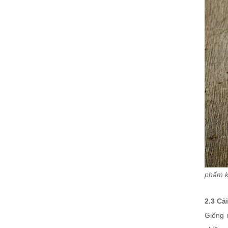
phẩm k
2.3 Cả
Giống n