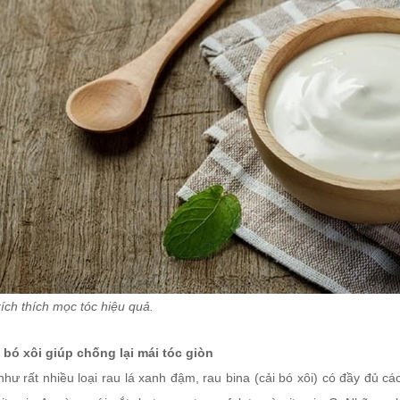
ích thích mọc tóc hiệu quả.
i bó xôi giúp chống lại mái tóc giòn
hư rất nhiều loại rau lá xanh đậm, rau bina (cải bó xôi) có đầy đủ cá