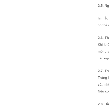
2.5. N
hi mắc 
có thể 
2.6. T
Khi khô
mỏng và
các ngu
2.7. T
Trứng l
sắt, n
Nếu cơ 
2.8. H