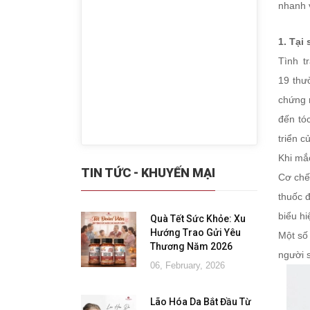
nhanh 
1. Tại
Tình t
19 thư
chứng r
đến tó
triển 
Khi mắ
TIN TỨC - KHUYẾN MẠI
Cơ chế 
thuốc đ
biểu hi
Quà Tết Sức Khỏe: Xu
Hướng Trao Gửi Yêu
Một số 
Thương Năm 2026
người s
06, February, 2026
Lão Hóa Da Bắt Đầu Từ