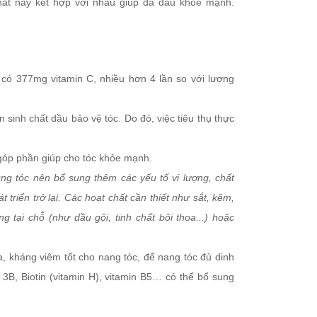
 chất này kết hợp với nhau giúp da đầu khỏe mạnh.
i có 377mg vitamin C, nhiều hơn 4 lần so với lượng
n sinh chất dầu bảo vệ tóc. Do đó, việc tiêu thụ thực
ó góp phần giúp cho tóc khỏe mạnh.
ụng tóc nên bổ sung thêm các yếu tố vi lượng, chất
triển trở lại. Các hoạt chất cần thiết như sắt, kẽm,
 tại chỗ (như dầu gội, tinh chất bôi thoa...) hoặc
a, kháng viêm tốt cho nang tóc, để nang tóc đủ dinh
 3B, Biotin (vitamin H), vitamin B5… có thể bổ sung