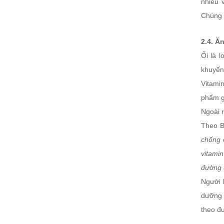
nhiều 
Chúng 
2.4. Ă
Ổi là 
khuyến 
Vitamin
phẩm g
Ngoài r
Theo B
chống ô
vitami
đường 
Người 
dưỡng p
theo đư