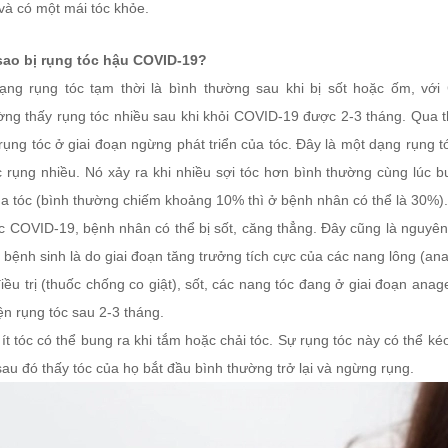
và có một mái tóc khỏe.
 sao bị rụng tóc hậu COVID-19?
rạng rụng tóc tạm thời là bình thường sau khi bị sốt hoặc ốm, 
ờng thấy rụng tóc nhiều sau khi khỏi COVID-19 được 2-3 tháng. Qua 
ụng tóc ở giai đoạn ngừng phát triển của tóc. Đây là một dạng rụng t
c rụng nhiều. Nó xảy ra khi nhiều sợi tóc hơn bình thường cùng lúc b
của tóc (bình thường chiếm khoảng 10% thì ở bệnh nhân có thể là 30%).
c COVID-19, bệnh nhân có thể bị sốt, căng thẳng. Đây cũng là nguyên 
bệnh sinh là do giai đoạn tăng trưởng tích cực của các nang lông (an
iều trị (thuốc chống co giật), sốt, các nang tóc đang ở giai đoạn an
ện rụng tóc sau 2-3 tháng.
ít tóc có thể bung ra khi tắm hoặc chải tóc. Sự rụng tóc này có thể ké
au đó thấy tóc của họ bắt đầu bình thường trở lại và ngừng rụng.