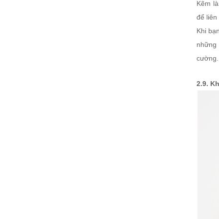
Kẽm là
để liên
Khi bạn
những 
cường.
2.9. K