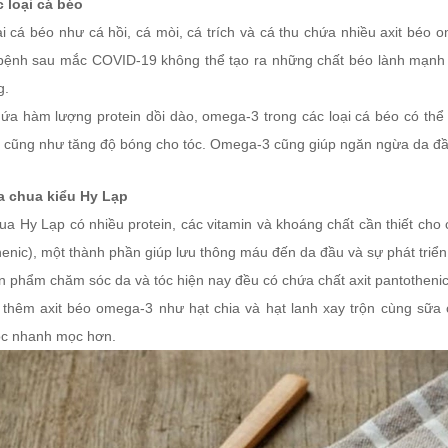
c loại cá béo
i cá béo như cá hồi, cá mòi, cá trích và cá thu chứa nhiều axit béo 
bệnh sau mắc COVID-19 không thể tạo ra những chất béo lành mạnh 
g.
ứa hàm lượng protein dồi dào, omega-3 trong các loại cá béo có thể g
c cũng như tăng độ bóng cho tóc. Omega-3 cũng giúp ngăn ngừa da đầu 
a chua kiểu Hy Lạp
ua Hy Lạp có nhiều protein, các vitamin và khoáng chất cần thiết cho
enic), một thành phần giúp lưu thông máu đến da đầu và sự phát triển 
n phẩm chăm sóc da và tóc hiện nay đều có chứa chất axit pantothenic
 thêm axit béo omega-3 như hạt chia và hạt lanh xay trộn cùng sữa
tóc nhanh mọc hơn.