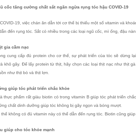
gũ cốc tăng cường chất sắt ngăn ngừa rụng tóc hậu COVID-19
COVID-19, việc chán ăn dẫn tới cơ thể bị thiếu một số vitamin và khoán
dẫn đến rụng tóc. Sắt có nhiều trong các loại ngũ cốc, mì ống, đậu n
hịt gia cầm nạc
ng cung cấp đủ protein cho cơ thể, sự phát triển của tóc sẽ dừng lại
 khô gãy. Để lấy protein từ thịt, hãy chọn các loại thịt nạc như thịt 
ồn như thịt bò và thịt lợn.
rứng giúp tóc phát triển chắc khỏe
à thực phẩm rất giàu biotin có trong vitamin B giúp tóc phát triển ch
hững chất dinh dưỡng giúp tóc không bị gãy ngọn và bóng mượt.
thể không có đủ vitamin này có thể dẫn đến rụng tóc. Biotin cũng giúp
àu giúp cho tóc khỏe mạnh