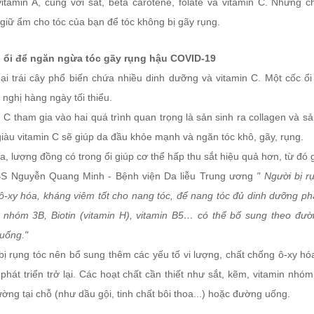
vitamin A, cùng với sắt, beta carotene, folate và vitamin C. Những
giữ ẩm cho tóc của bạn để tóc không bị gãy rụng.
n ổi để ngăn ngừa tóc gãy rụng hậu COVID-19
loại trái cây phổ biến chứa nhiều dinh dưỡng và vitamin C. Một cốc ổ
nghị hàng ngày tối thiểu.
 C tham gia vào hai quá trình quan trọng là sản sinh ra collagen và sả
iàu vitamin C sẽ giúp da đầu khỏe mạnh và ngăn tóc khô, gãy, rụng.
a, lượng đồng có trong ổi giúp cơ thể hấp thu sắt hiệu quả hơn, từ đ
S Nguyễn Quang Minh - Bệnh viện Da liễu Trung ương
" Người bị r
-xy hóa, kháng viêm tốt cho nang tóc, để nang tóc đủ dinh dưỡng phát 
n nhóm 3B, Biotin (vitamin H), vitamin B5… có thể bổ sung theo đường
uống."
bị rụng tóc nên bổ sung thêm các yếu tố vi lượng, chất chống ô-xy hó
hát triển trở lại. Các hoạt chất cần thiết như sắt, kẽm, vitamin nhóm
ờng tại chỗ (như dầu gội, tinh chất bôi thoa...) hoặc đường uống.