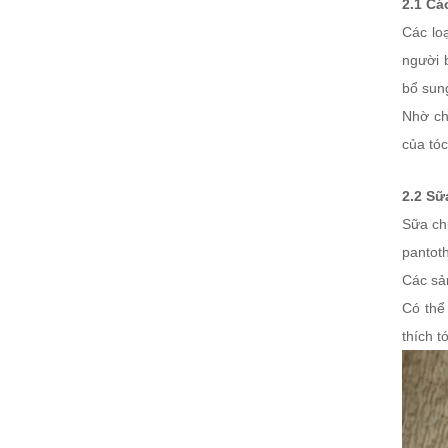
2.1 Cá
Các loạ
người 
bổ sun
Nhờ ch
của tó
2.2 Sữ
Sữa ch
pantoth
Các sả
Có thể
thích 