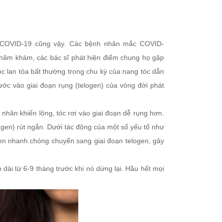
với COVID-19 cũng vậy. Các bệnh nhân mắc COVID-
thăm khám, các bác sĩ phát hiện điểm chung họ gặp
óc lan tỏa bất thường trong chu kỳ của nang tóc dẫn
ước vào giai đoạn rụng (telogen) của vòng đời phát
nhân khiến lông, tóc rơi vào giai đoạn dễ rụng hơn.
agen) rút ngắn. Dưới tác động của một số yếu tố như
agen nhanh chóng chuyển sang giai đoạn telogen, gây
o dài từ 6-9 tháng trước khi nó dừng lại. Hầu hết mọi