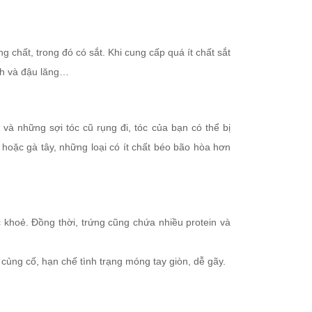
g chất, trong đó có sắt. Khi cung cấp quá ít chất sắt
ành và đậu lăng…
 và những sợi tóc cũ rụng đi, tóc của bạn có thể bị
gà hoặc gà tây, những loại có ít chất béo bão hòa hơn
ắc khoẻ. Đồng thời, trứng cũng chứa nhiều protein và
 củng cố, hạn chế tình trạng móng tay giòn, dễ gãy.