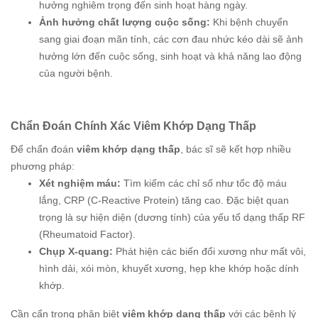
hưởng nghiêm trọng đến sinh hoạt hàng ngày.
Ảnh hưởng chất lượng cuộc sống:
Khi bệnh chuyển
sang giai đoạn mãn tính, các cơn đau nhức kéo dài sẽ ảnh
hưởng lớn đến cuộc sống, sinh hoạt và khả năng lao động
của người bệnh.
Chẩn Đoán Chính Xác Viêm Khớp Dạng Thấp
Để chẩn đoán
viêm khớp dạng thấp
, bác sĩ sẽ kết hợp nhiều
phương pháp:
Xét nghiệm máu:
Tìm kiếm các chỉ số như tốc độ máu
lắng, CRP (C-Reactive Protein) tăng cao. Đặc biệt quan
trọng là sự hiện diện (dương tính) của yếu tố dạng thấp RF
(Rheumatoid Factor).
Chụp X-quang:
Phát hiện các biến đổi xương như mất vôi,
hình dải, xói mòn, khuyết xương, hẹp khe khớp hoặc dính
khớp.
Cần cẩn trọng phân biệt
viêm khớp dạng thấp
với các bệnh lý