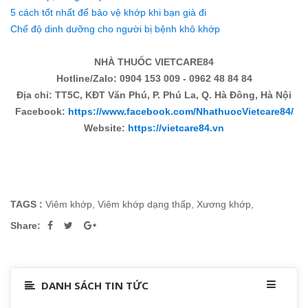
5 cách tốt nhất để bảo vệ khớp khi bạn già đi
Chế độ dinh dưỡng cho người bị bệnh khô khớp
NHÀ THUỐC VIETCARE84
Hotline/Zalo: 0904 153 009 - 0962 48 84 84
Địa chỉ: TT5C, KĐT Văn Phú, P. Phú La, Q. Hà Đông, Hà Nội
Facebook:
https://www.facebook.com/NhathuocVietcare84/
Website:
https://vietcare84.vn
TAGS :
Viêm khớp
,
Viêm khớp dạng thấp
,
Xương khớp
,
Share:
DANH SÁCH TIN TỨC