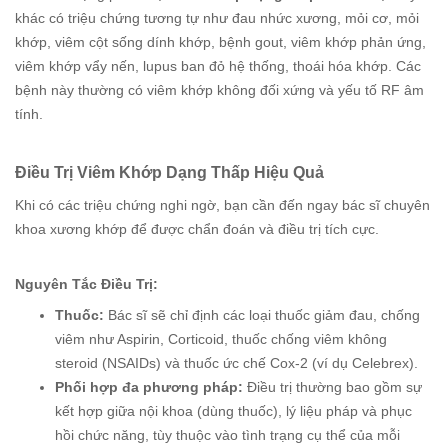
khác có triệu chứng tương tự như đau nhức xương, mỏi cơ, mỏi
khớp, viêm cột sống dính khớp, bệnh gout, viêm khớp phản ứng,
viêm khớp vẩy nến, lupus ban đỏ hệ thống, thoái hóa khớp. Các
bệnh này thường có viêm khớp không đối xứng và yếu tố RF âm
tính.
Điều Trị Viêm Khớp Dạng Thấp Hiệu Quả
Khi có các triệu chứng nghi ngờ, bạn cần đến ngay bác sĩ chuyên
khoa xương khớp để được chẩn đoán và điều trị tích cực.
Nguyên Tắc Điều Trị:
Thuốc:
Bác sĩ sẽ chỉ định các loại thuốc giảm đau, chống
viêm như Aspirin, Corticoid, thuốc chống viêm không
steroid (NSAIDs) và thuốc ức chế Cox-2 (ví dụ Celebrex).
Phối hợp đa phương pháp:
Điều trị thường bao gồm sự
kết hợp giữa nội khoa (dùng thuốc), lý liệu pháp và phục
hồi chức năng, tùy thuộc vào tình trạng cụ thể của mỗi