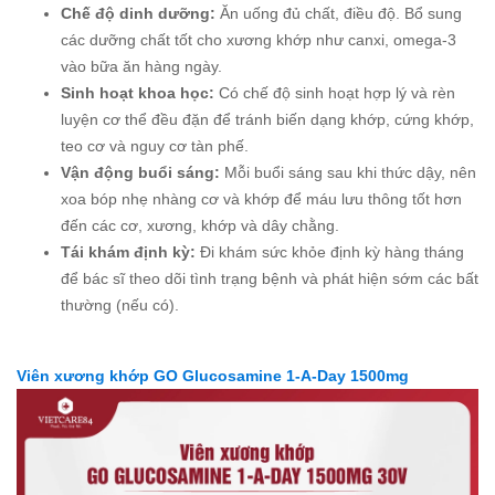
Chế độ dinh dưỡng:
Ăn uống đủ chất, điều độ. Bổ sung
các dưỡng chất tốt cho xương khớp như canxi, omega-3
vào bữa ăn hàng ngày.
Sinh hoạt khoa học:
Có chế độ sinh hoạt hợp lý và rèn
luyện cơ thể đều đặn để tránh biến dạng khớp, cứng khớp,
teo cơ và nguy cơ tàn phế.
Vận động buổi sáng:
Mỗi buổi sáng sau khi thức dậy, nên
xoa bóp nhẹ nhàng cơ và khớp để máu lưu thông tốt hơn
đến các cơ, xương, khớp và dây chằng.
Tái khám định kỳ:
Đi khám sức khỏe định kỳ hàng tháng
để bác sĩ theo dõi tình trạng bệnh và phát hiện sớm các bất
thường (nếu có).
Viên xương khớp GO Glucosamine 1-A-Day 1500mg