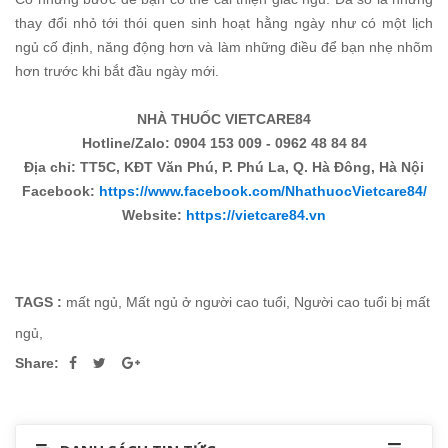
thay đổi nhỏ tới thói quen sinh hoạt hằng ngày như có một lịch
ngủ cố định, năng động hơn và làm những điều để bạn nhẹ nhõm
hơn trước khi bắt đầu ngày mới.
NHÀ THUỐC VIETCARE84
Hotline/Zalo: 0904 153 009 - 0962 48 84 84
Địa chỉ: TT5C, KĐT Văn Phú, P. Phú La, Q. Hà Đông, Hà Nội
Facebook:
https://www.facebook.com/NhathuocVietcare84/
Website:
https://vietcare84.vn
TAGS :
mất ngủ
,
Mất ngủ ở người cao tuổi
,
Người cao tuổi bị mất
ngủ
,
Share: