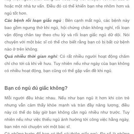
hoặc một nhà tư vấn. Điều đó có thể khiến bạn nhẹ nhõm hơn và
ngủ tốt hơn.
Các bệnh rối loạn giấc ngủ
:
Bên cạnh mất ngủ, các bệnh này
bao gồm ngưng thở khi ngủ, hội chứng chân không nghỉ, rối loạn
vận động chân tay theo chu kỳ và rối loạn giấc ngủ dữ dội. Nói
chuyện với một bác sĩ có thể cho biết rằng bạn có bị bất cứ bệnh
nào ở trên không.
Quá nhiều thời gian nghỉ
:
Có rất nhiều người hoạt động chăm
chỉ cho tới cả khi về hưu. Tuy nhiên nếu như ngày của bạn không
có nhiều hoạt động, bạn cũng có thể gặp vấn đề khi ngủ.
Bạn có ngủ đủ giấc không?
Mỗi người đều khác nhau. Nếu như bạn ngủ ít hơn khi còn trẻ
nhưng vẫn cảm thấy khỏe mạnh và tràn đầy năng lượng, điều
này có thể do bây giờ bạn không cần ngủ nhiều như trước. Tuy
nhiên nếu như việc thiếu ngủ ảnh hưởng tới công việc hằng ngày,
bạn nên nói chuyện với một bác sĩ.
Có những bước để bạn có thể cải thiện giấc ngủ. Đa số là những