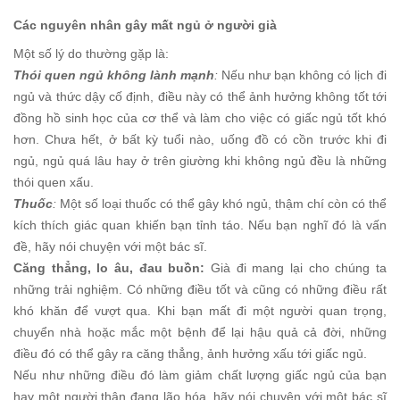
Các nguyên nhân gây mất ngủ ở người già
Một số lý do thường gặp là:
Thói quen ngủ không lành mạnh
:
Nếu như bạn không có lịch đi
ngủ và thức dậy cố định, điều này có thể ảnh hưởng không tốt tới
đồng hồ sinh học của cơ thể và làm cho việc có giấc ngủ tốt khó
hơn. Chưa hết, ở bất kỳ tuổi nào, uống đồ có cồn trước khi đi
ngủ, ngủ quá lâu hay ở trên giường khi không ngủ đều là những
thói quen xấu.
Thuốc
:
Một số loại thuốc có thể gây khó ngủ, thậm chí còn có thể
kích thích giác quan khiến bạn tỉnh táo. Nếu bạn nghĩ đó là vấn
đề, hãy nói chuyện với một bác sĩ.
Căng thẳng, lo âu,
đau buồn:
Già đi mang lại cho chúng ta
những trải nghiệm. Có những điều tốt và cũng có những điều rất
khó khăn để vượt qua. Khi bạn mất đi một người quan trọng,
chuyển nhà hoặc mắc một bệnh để lại hậu quả cả đời, những
điều đó có thể gây ra căng thẳng, ảnh hưởng xấu tới giấc ngủ.
Nếu như những điều đó làm giảm chất lượng giấc ngủ của bạn
hay một người thân đang lão hóa, hãy nói chuyện với một bác sĩ