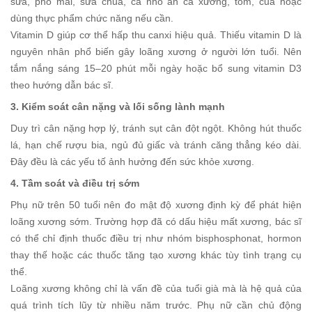
sữa, phô mai, sữa chua, cá nhỏ ăn cả xương, tôm, cua hoặc
dùng thực phẩm chức năng nếu cần.
Vitamin D giúp cơ thể hấp thu canxi hiệu quả. Thiếu vitamin D là
nguyên nhân phổ biến gây loãng xương ở người lớn tuổi. Nên
tắm nắng sáng 15–20 phút mỗi ngày hoặc bổ sung vitamin D3
theo hướng dẫn bác sĩ.
3. Kiểm soát cân nặng và lối sống lành mạnh
Duy trì cân nặng hợp lý, tránh sụt cân đột ngột. Không hút thuốc
lá, hạn chế rượu bia, ngủ đủ giấc và tránh căng thẳng kéo dài.
Đây đều là các yếu tố ảnh hưởng đến sức khỏe xương.
4. Tầm soát và điều trị sớm
Phụ nữ trên 50 tuổi nên đo mật độ xương định kỳ để phát hiện
loãng xương sớm. Trường hợp đã có dấu hiệu mất xương, bác sĩ
có thể chỉ định thuốc điều trị như nhóm bisphosphonat, hormon
thay thế hoặc các thuốc tăng tạo xương khác tùy tình trạng cụ
thể.
Loãng xương không chỉ là vấn đề của tuổi già mà là hệ quả của
quá trình tích lũy từ nhiều năm trước. Phụ nữ cần chủ động