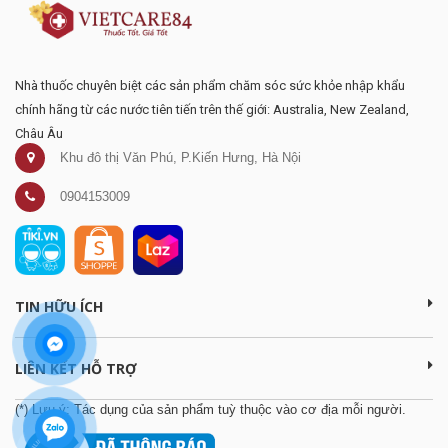
Nhà thuốc chuyên biệt các sản phẩm chăm sóc sức khỏe nhập khẩu
chính hãng từ các nước tiên tiến trên thế giới: Australia, New Zealand,
Châu Âu
Khu đô thị Văn Phú, P.Kiến Hưng, Hà Nội
0904153009
TIN HỮU ÍCH
LIÊN KẾT HỖ TRỢ
(*) Lưu ý: Tác dụng của sản phẩm tuỳ thuộc vào cơ địa mỗi người.