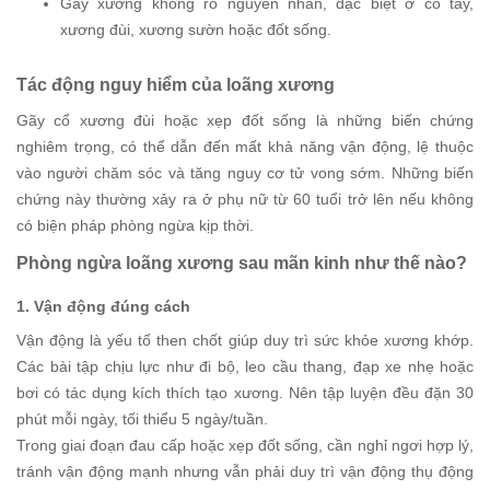
Gãy xương không rõ nguyên nhân, đặc biệt ở cổ tay,
xương đùi, xương sườn hoặc đốt sống.
Tác động nguy hiểm của loãng xương
Gãy cổ xương đùi hoặc xẹp đốt sống là những biến chứng
nghiêm trọng, có thể dẫn đến mất khả năng vận động, lệ thuộc
vào người chăm sóc và tăng nguy cơ tử vong sớm. Những biến
chứng này thường xảy ra ở phụ nữ từ 60 tuổi trở lên nếu không
có biện pháp phòng ngừa kịp thời.
Phòng ngừa loãng xương sau mãn kinh như thế nào?
1. Vận động đúng cách
Vận động là yếu tố then chốt giúp duy trì sức khỏe xương khớp.
Các bài tập chịu lực như đi bộ, leo cầu thang, đạp xe nhẹ hoặc
bơi có tác dụng kích thích tạo xương. Nên tập luyện đều đặn 30
phút mỗi ngày, tối thiểu 5 ngày/tuần.
Trong giai đoạn đau cấp hoặc xẹp đốt sống, cần nghỉ ngơi hợp lý,
tránh vận động mạnh nhưng vẫn phải duy trì vận động thụ động