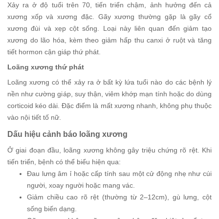
Xảy ra ở độ tuổi trên 70, tiến triển chậm, ảnh hưởng đến cả
xương xốp và xương đặc. Gãy xương thường gặp là gãy cổ
xương đùi và xẹp cột sống. Loại này liên quan đến giảm tạo
xương do lão hóa, kèm theo giảm hấp thu canxi ở ruột và tăng
tiết hormon cận giáp thứ phát.
Loãng xương thứ phát
Loãng xương có thể xảy ra ở bất kỳ lứa tuổi nào do các bệnh lý
nền như cường giáp, suy thận, viêm khớp mạn tính hoặc do dùng
corticoid kéo dài. Đặc điểm là mất xương nhanh, không phụ thuộc
vào nội tiết tố nữ.
Dấu hiệu cảnh báo loãng xương
Ở giai đoạn đầu, loãng xương không gây triệu chứng rõ rệt. Khi
tiến triển, bệnh có thể biểu hiện qua:
Đau lưng âm ỉ hoặc cấp tính sau một cử động nhẹ như cúi
người, xoay người hoặc mang vác.
Giảm chiều cao rõ rệt (thường từ 2–12cm), gù lưng, cột
sống biến dạng.