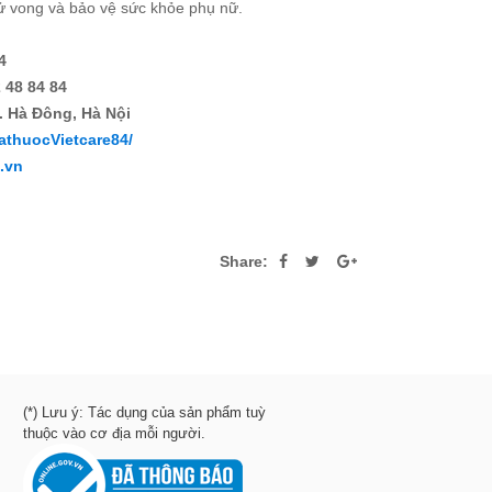
tử vong và bảo vệ sức khỏe phụ nữ.
4
 48 84 84
. Hà Đông, Hà Nội
athuocVietcare84/
4.vn
Share:
(*) Lưu ý: Tác dụng của sản phẩm tuỳ
thuộc vào cơ địa mỗi người.