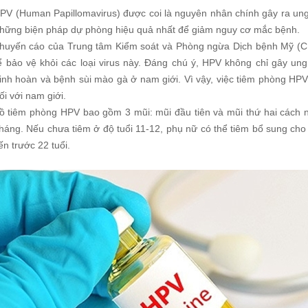
HPV (Human Papillomavirus) được coi là nguyên nhân chính gây ra ung 
những biện pháp dự phòng hiệu quả nhất để giảm nguy cơ mắc bệnh.
huyến cáo của Trung tâm Kiểm soát và Phòng ngừa Dịch bệnh Mỹ (CD
 bảo vệ khỏi các loại virus này. Đáng chú ý, HPV không chỉ gây un
inh hoàn và bệnh sùi mào gà ở nam giới. Vì vậy, việc tiêm phòng HPV 
ối với nam giới.
ồ tiêm phòng HPV bao gồm 3 mũi: mũi đầu tiên và mũi thứ hai cách 
tháng. Nếu chưa tiêm ở độ tuổi 11-12, phụ nữ có thể tiêm bổ sung cho 
n trước 22 tuổi.