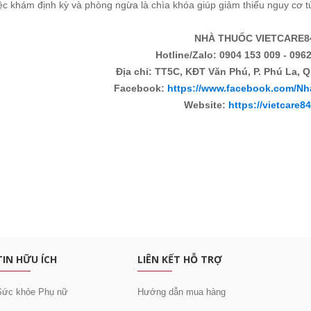
iệc khám định kỳ và phòng ngừa là chìa khóa giúp giảm thiểu nguy cơ 
NHÀ THUỐC VIETCARE8
Hotline/Zalo: 0904 153 009 - 0962
Địa chỉ: TT5C, KĐT Văn Phú, P. Phú La, Q
Facebook:
https://www.facebook.com/Nh
Website:
https://vietcare8
:
c khuyến mại
TIN HỮU ÍCH
LIÊN KẾT HỖ TRỢ
Sức khỏe Phụ nữ
Hướng dẫn mua hàng