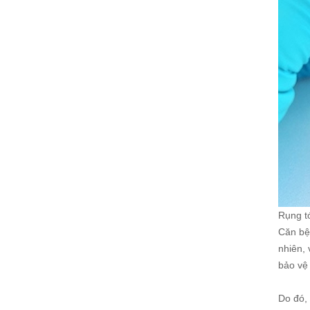
Rụng tó
Căn bện
nhiên,
bảo vệ
Do đó,