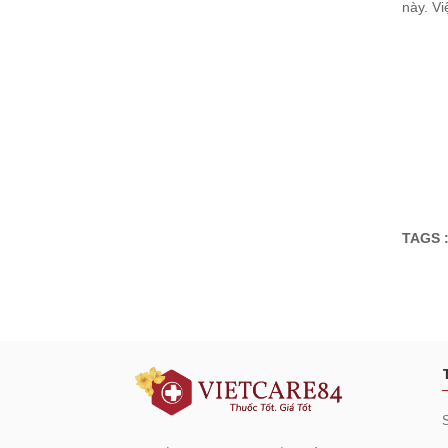
này. V
TAGS 
Đăng ký tư vấn - nhận tin tứ