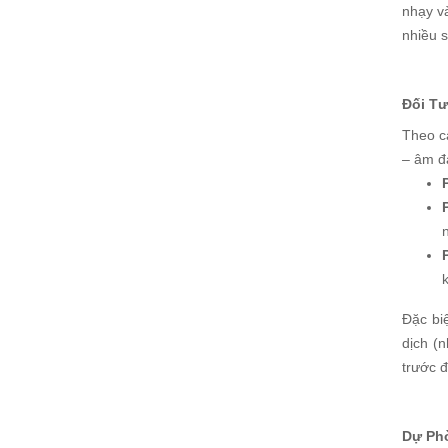
nhạy v
nhiều 
Đối T
Theo c
– âm đ
Đặc bi
dịch (
trước đ
Dự Ph