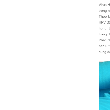
Virus 
trong 
Theo k
HPV để
họng, t
trọng đ
Phác đ
tiên 6 
sung đế