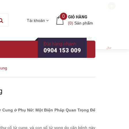
0
GIỎ HÀNG
Tài khoản
(
0
)
Sản phẩm
Đặt hàng nhanh
0904 153 009
Cung
g
ử Cung ở Phụ Nữ: Một Biện Pháp Quan Trọng Để
hư cổ tử cung, và con số tử vong do căn bệnh này