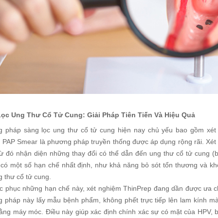
ọc Ung Thư Cổ Tử Cung: Giải Pháp Tiên Tiến Và Hiệu Quả
 pháp sàng lọc ung thư cổ tử cung hiện nay chủ yếu bao gồm xét 
 PAP Smear là phương pháp truyền thống được áp dụng rộng rãi. Xét n
từ đó nhận diện những thay đổi có thể dẫn đến ung thư cổ tử cung (b
có một số hạn chế nhất định, như khả năng bỏ sót tổn thương và kh
 thư cổ tử cung.
c phục những hạn chế này, xét nghiệm ThinPrep đang dần được ưa c
 pháp này lấy mẫu bệnh phẩm, không phết trực tiếp lên lam kính mà 
ằng máy móc. Điều này giúp xác định chính xác sự có mặt của HPV, b