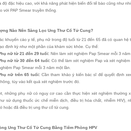
à độ đặc hiệu cao, với khả năng phát hiện biến đổi tế bào cũng như n
so với PAP Smear truyền thống.
ượng Nào Nên Sàng Lọc Ung Thư Cổ Tử Cung?
ác khuyến cáo y tế, phụ nữ trong độ tuổi từ 21 đến 65 đã có quan hệ 
ạo định kỳ như một phần của khám sức khỏe. Cụ thể:
Phụ nữ từ 21 đến 29 tuổi:
Nên làm xét nghiệm Pap Smear mỗi 3 năm 
Phụ nữ từ 30 đến 64 tuổi:
Có thể làm xét nghiệm Pap và xét nghiệm 
nghiệm Pap Smear mỗi 3 năm một lần.
Phụ nữ trên 65 tuổi:
Cần tham khảo ý kiến bác sĩ để quyết định xem
không, tùy vào kết quả xét nghiệm trước đó.
ệt, những phụ nữ có nguy cơ cao cần thực hiện xét nghiệm thường 
như sử dụng thuốc ức chế miễn dịch, điều trị hóa chất, nhiễm HIV),
ó hoặc đã điều trị ung thư cổ tử cung.
òng Ung Thư Cổ Tử Cung Bằng Tiêm Phòng HPV