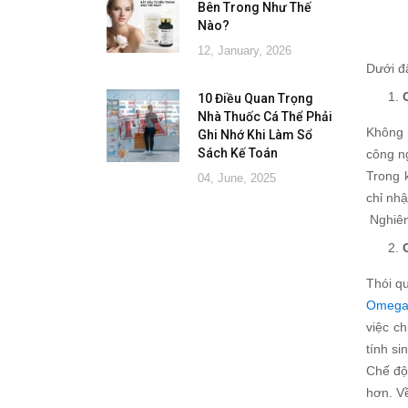
Bên Trong Như Thế
Nào?
12, January, 2026
Dưới đâ
10 Điều Quan Trọng
Nhà Thuốc Cá Thể Phải
Không 
Ghi Nhớ Khi Làm Sổ
Sách Kế Toán
công n
Trong k
04, June, 2025
chỉ nhậ
Nghiên 
Thói qu
Omega
việc c
tính si
Chế độ
hơn. V