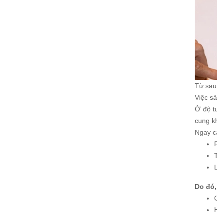
Từ sau 
Việc sả
Ở độ t
cung kh
Ngay c
Do đó,