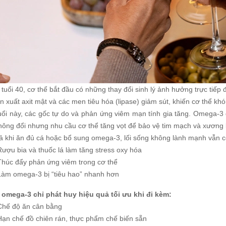
tuổi 40, cơ thể bắt đầu có những thay đổi sinh lý ảnh hưởng trực tiếp
n xuất axit mật và các men tiêu hóa (lipase) giảm sút, khiến cơ thể k
uổi này, các gốc tự do và phản ứng viêm mạn tính gia tăng. Omega-3 đ
ông đổi nhưng nhu cầu cơ thể tăng vọt để bảo vệ tim mạch và xương kh
ả khi ăn đủ cá hoặc bổ sung omega-3, lối sống không lành mạnh vẫn c
Rượu bia và thuốc lá làm tăng stress oxy hóa
Thúc đẩy phản ứng viêm trong cơ thể
Làm omega-3 bị “tiêu hao” nhanh hơn
 omega-3 chỉ phát huy hiệu quả tối ưu khi đi kèm:
Chế độ ăn cân bằng
Hạn chế đồ chiên rán, thực phẩm chế biến sẵn