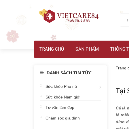
TRANG CHỦ
SẢN PHẨM
THÔNG T
Trang 
DANH SÁCH TIN TỨC
Sức khỏe Phụ nữ
Tại
Sức khỏe Nam giới
Tư vấn làm đẹp
Cá là 
lệ thi
Chăm sóc gia đình
dinh d
việt v