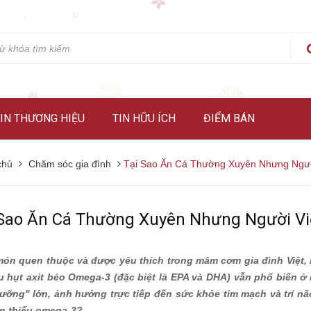
IN THƯƠNG HIỆU
TIN HỮU ÍCH
ĐIỂM BÁN
chủ
Chăm sóc gia đình
Tại Sao Ăn Cá Thường Xuyên Nhưng Ngườ
 Sao Ăn Cá Thường Xuyên Nhưng Người Vi
món quen thuộc và được yêu thích trong mâm cơm gia đình Việt, 
ếu hụt axit béo Omega-3 (đặc biệt là EPA và DHA) vẫn phổ biến ở
ưỡng" lớn, ảnh hưởng trực tiếp đến sức khỏe tim mạch và trí n
ẫn thiếu omega-3?