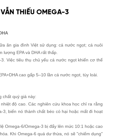
 DHA
a ăn gia đình Việt sử dụng: cá nước ngọt; cá nuôi
àm lượng EPA và DHA rất thấp.
-3. Việc tiêu thụ chủ yếu cá nước ngọt khiến cơ thể
 EPA+DHA cao gấp 5–10 lần cá nước ngọt, tùy loài.
 chất quý giá này:
nhiệt độ cao. Các nghiên cứu khoa học chỉ ra rằng
-3, biến nó thành chất béo có hại hoặc mất đi hoạt
 tỷ lệ Omega-6/Omega-3 bị đẩy lên mức 10:1 hoặc cao
 hóa. Khi Omega-6 quá dư thừa, nó sẽ "chiếm dụng"