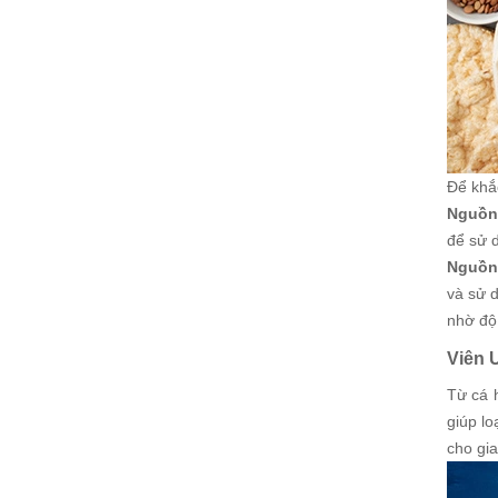
Để khắc
Nguồn 
để sử 
Nguồn
và sử 
nhờ độ 
Viên 
Từ cá 
giúp l
cho gia