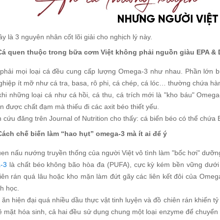
y là 3 nguyên nhân cốt lõi giải cho nghịch lý này.
Cá quen thuộc trong bữa cơm Việt không phải nguồn giàu EPA &
phải mọi loại cá đều cung cấp lượng Omega-3 như nhau. Phần lớn bữ
ghiệp ít mỡ như cá tra, basa, rô phi, cá chép, cá lóc… thường chứa h
hi những loại cá như cá hồi, cá thu, cá trích mới là "kho báu" Omega
n được chất đạm mà thiếu đi các axit béo thiết yếu.
cứu đăng trên Journal of Nutrition cho thấy: cá biển béo có thể chứa
Cách chế biến làm “hao hụt” omega-3 mà ít ai để ý
en nấu nướng truyền thống của người Việt vô tình làm "bốc hơi" dưỡng
-3
là chất béo không bão hòa đa (PUFA), cực kỳ kém bền vững dưới 
hiên rán quá lâu hoặc kho mặn làm đứt gãy các liên kết đôi của Omega
nh học.
 ăn hiện đại quá nhiều dầu thực vật tinh luyện và đồ chiên rán khiến
ề mặt hóa sinh, cả hai đều sử dụng chung một loại enzyme để chuyển