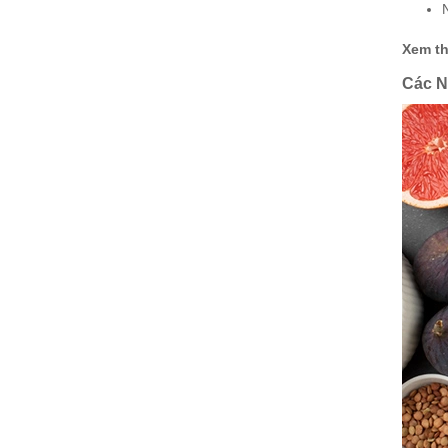
Xem t
Các N