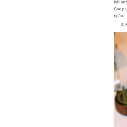
hết en
Các ph
ngắn.