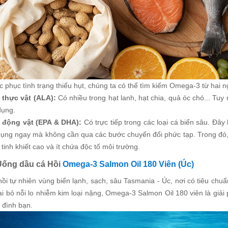
 phục tình trạng thiếu hụt, chúng ta có thể tìm kiếm Omega-3 từ hai 
thực vật (ALA):
Có nhiều trong hạt lanh, hạt chia, quả óc chó... Tu
dụng.
 động vật (EPA & DHA):
Có trực tiếp trong các loại cá biển sâu. Đây
dụng ngay mà không cần qua các bước chuyển đổi phức tạp. Trong đó, 
tinh khiết cao và ít chứa độc tố môi trường.
Uống dầu cá Hồi
Omega-3 Salmon Oil 180 Viên (Úc)
hồi tự nhiên vùng biển lạnh, sạch, sâu Tasmania - Úc, nơi có tiêu ch
oại bỏ nỗi lo nhiễm kim loại nặng, Omega-3 Salmon Oil 180 viên là gi
 đình bạn.