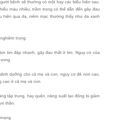
người bệnh sẽ thường có một hay các biểu hiện sau:
 thiếu máu nhiều, trầm trọng có thể dẫn đến gây đau
iểu hiện qua da, niêm mạc thường thấy như da xanh
i nghiêm trọng:
àm tim đập nhanh, gây đau thắt ở tim. Nguy cơ của
 vong.
t dinh dưỡng cho cả mẹ và con, nguy cơ đẻ non cao,
ng cao ở cả mẹ và con.
ng tập trung, hay quên, năng suất lao động bị giảm
âm thần.
 mạng.