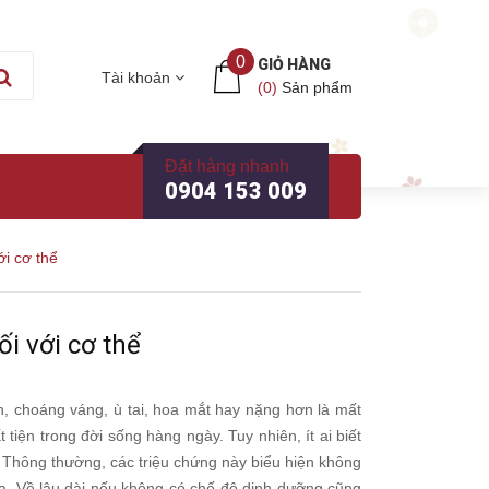
0
GIỎ HÀNG
Tài khoản
(
0
)
Sản phẩm
Đặt hàng nhanh
0904 153 009
ới cơ thể
ối với cơ thể
n, choáng váng, ù tai, hoa mắt hay nặng hơn là mất
iện trong đời sống hàng ngày. Tuy nhiên, ít ai biết
. Thông thường, các triệu chứng này biểu hiện không
n ra. Về lâu dài nếu không có chế độ dinh dưỡng cũng