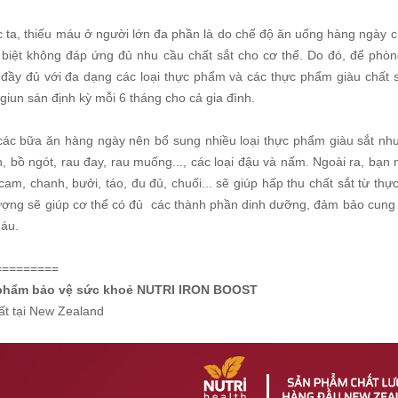
 ta, thiếu máu ở người lớn đa phần là do chế độ ăn uống hàng ngày c
 biệt không đáp ứng đủ nhu cầu chất sắt cho cơ thể. Do đó, để phòn
đầy đủ với đa dạng các loại thực phẩm và các thực phẩm giàu chất 
 giun sán định kỳ mỗi 6 tháng cho cả gia đình.
các bữa ăn hàng ngày nên bổ sung nhiều loại thực phẩm giàu sắt như: 
, bồ ngót, rau đay, rau muống..., các loại đậu và nấm. Ngoài ra, bạn n
cam, chanh, bưởi, táo, đu đủ, chuối... sẽ giúp hấp thu chất sắt từ t
ượng sẽ giúp cơ thể có đủ các thành phần dinh dưỡng, đảm bảo cung c
máu.
=========
phẩm bảo vệ sức khoẻ NUTRI IRON BOOST
ất tại New Zealand