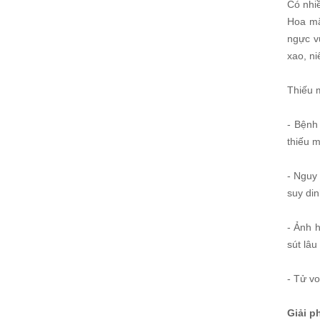
Có nhi
Hoa mắt
ngực v
xao, n
Thiếu m
- Bệnh
thiếu m
- Nguy
suy din
- Ảnh 
sút lâu
- Tử v
Giải p