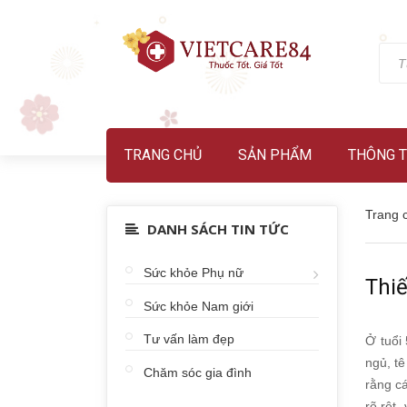
TRANG CHỦ
SẢN PHẨM
THÔNG T
Trang 
DANH SÁCH TIN TỨC
Sức khỏe Phụ nữ
Thiế
Sức khỏe Nam giới
Tư vấn làm đẹp
Ở tuổi
ngủ, tê
Chăm sóc gia đình
rằng cá
rõ rệt,