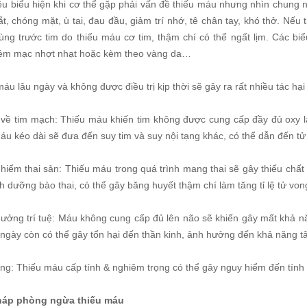
ều biểu hiện khi cơ thể gặp phải vấn đề thiếu máu nhưng nhìn chung 
, chóng mặt, ù tai, đau đầu, giảm trí nhớ, tê chân tay, khó thở. Nếu
ùng trước tim do thiếu máu cơ tim, thậm chí có thể ngất lịm. Các b
iêm mạc nhợt nhạt hoặc kèm theo vàng da…
áu lâu ngày và không được điều trị kịp thời sẽ gây ra rất nhiều tác hạ
 về tim mạch: Thiếu máu khiến tim không được cung cấp đầy đủ oxy l
áu kéo dài sẽ đưa đến suy tim và suy nội tạng khác, có thể dẫn đến tử
 hiểm thai sản: Thiếu máu trong quá trình mang thai sẽ gây thiếu chấ
h dưỡng bào thai, có thể gây băng huyết thậm chí làm tăng tỉ lệ tử vo
hưởng trí tuệ: Máu không cung cấp đủ lên não sẽ khiến gây mất khả nă
 ngày còn có thể gây tổn hại đến thần kinh, ảnh hưởng đến khả năng t
ong: Thiếu máu cấp tính & nghiêm trọng có thể gây nguy hiểm đến tính
háp phòng ngừa thiếu máu