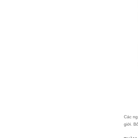
Các ng
giới. B