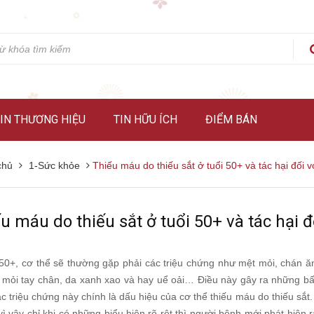
IN THƯƠNG HIỆU
TIN HỮU ÍCH
ĐIỂM BÁN
chủ
1-Sức khỏe
Thiếu máu do thiếu sắt ở tuổi 50+ và tác hại đối v
u máu do thiếu sắt ở tuổi 50+ và tác hại đ
 50+, cơ thể sẽ thường gặp phải các triệu chứng như mệt mỏi, chán ă
 mỏi tay chân, da xanh xao và hay uể oải… Điều này gây ra những bất t
c triệu chứng này chính là dấu hiệu của cơ thể thiếu máu do thiếu sắt
 vì vậy chỉ khi có những biểu hiện rõ rệt thì người bệnh mới phát hiệ