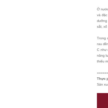
Ở nước
và đặc
dưỡng 
sắt, xổ
Trong 
rau dền
C như 
năng l
thiếu 
=====
Thực 
Sản xu