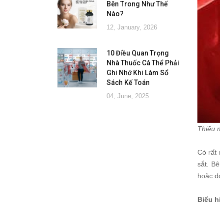
Bên Trong Như Thế
Nào?
12, January, 2026
10 Điều Quan Trọng
Nhà Thuốc Cá Thể Phải
Ghi Nhớ Khi Làm Sổ
Sách Kế Toán
04, June, 2025
Thiếu 
Có rất
sắt. B
hoặc d
Biểu h