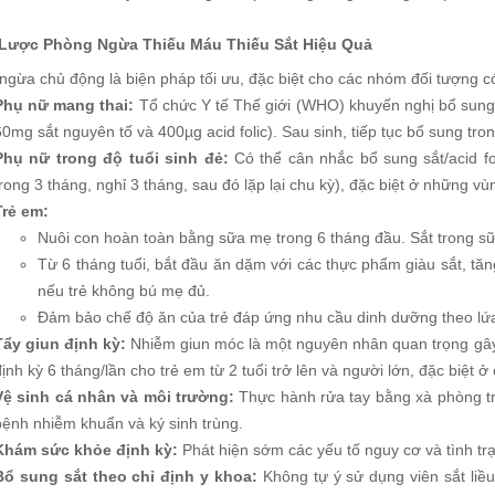
Lược Phòng Ngừa Thiếu Máu Thiếu Sắt Hiệu Quả
ngừa chủ động là biện pháp tối ưu, đặc biệt cho các nhóm đối tượng c
Phụ nữ mang thai:
Tổ chức Y tế Thế giới (WHO) khuyến nghị bổ sung sắ
60mg sắt nguyên tố và 400µg acid folic). Sau sinh, tiếp tục bổ sung tro
Phụ nữ trong độ tuổi sinh đẻ:
Có thể cân nhắc bổ sung sắt/acid fo
trong 3 tháng, nghỉ 3 tháng, sau đó lặp lại chu kỳ), đặc biệt ở những vù
Trẻ em:
Nuôi con hoàn toàn bằng sữa mẹ trong 6 tháng đầu. Sắt trong s
Từ 6 tháng tuổi, bắt đầu ăn dặm với các thực phẩm giàu sắt, tă
nếu trẻ không bú mẹ đủ.
Đảm bảo chế độ ăn của trẻ đáp ứng nhu cầu dinh dưỡng theo lứa 
Tẩy giun định kỳ:
Nhiễm giun móc là một nguyên nhân quan trọng gây 
định kỳ 6 tháng/lần cho trẻ em từ 2 tuổi trở lên và người lớn, đặc biệt ở
Vệ sinh cá nhân và môi trường:
Thực hành rửa tay bằng xà phòng tr
bệnh nhiễm khuẩn và ký sinh trùng.
Khám sức khỏe định kỳ:
Phát hiện sớm các yếu tố nguy cơ và tình trạ
Bổ sung sắt theo chỉ định y khoa:
Không tự ý sử dụng viên sắt liề