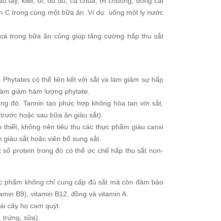
 tây, kiwi, ổi, đu đủ, cà chua, ớt chuông, bông cải
n C trong cùng một bữa ăn. Ví dụ: uống một ly nước
 cá trong bữa ăn cũng giúp tăng cường hấp thu sắt
 Phytates có thể liên kết với sắt và làm giảm sự hấp
làm giảm hàm lượng phytate.
vang đỏ. Tannin tạo phức hợp không hòa tan với sắt,
 trước hoặc sau bữa ăn giàu sắt).
 thiết, không nên tiêu thụ các thực phẩm giàu canxi
 giàu sắt hoặc viên bổ sung sắt.
số protein trong đó có thể ức chế hấp thu sắt non-
c phẩm không chỉ cung cấp đủ sắt mà còn đảm bảo
tamin B9), vitamin B12, đồng và vitamin A.
rái cây họ cam quýt.
 trứng, sữa).