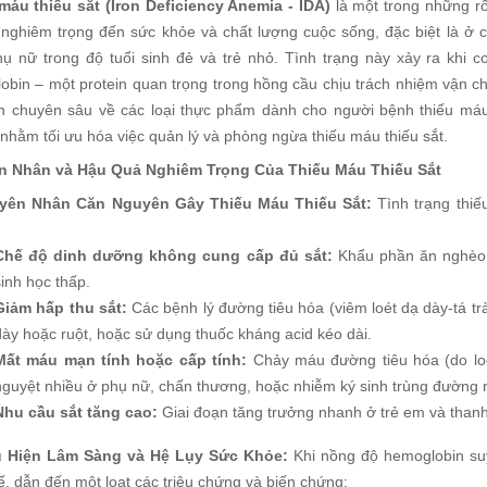
máu thiếu sắt (Iron Deficiency Anemia - IDA)
là một trong những rố
nghiêm trọng đến sức khỏe và chất lượng cuộc sống, đặc biệt là ở
phụ nữ trong độ tuổi sinh đẻ và trẻ nhỏ. Tình trạng này xảy ra khi 
obin – một protein quan trọng trong hồng cầu chịu trách nhiệm vận c
ìn chuyên sâu về các loại thực phẩm dành cho người bệnh thiếu máu
nhằm tối ưu hóa việc quản lý và phòng ngừa thiếu máu thiếu sắt.
 Nhân và Hậu Quả Nghiêm Trọng Của Thiếu Máu Thiếu Sắt
uyên Nhân Căn Nguyên Gây Thiếu Máu Thiếu Sắt:
Tình trạng thiế
Chế độ dinh dưỡng không cung cấp đủ sắt:
Khẩu phần ăn nghèo 
sinh học thấp.
Giảm hấp thu sắt:
Các bệnh lý đường tiêu hóa (viêm loét dạ dày-tá trà
dày hoặc ruột, hoặc sử dụng thuốc kháng acid kéo dài.
Mất máu mạn tính hoặc cấp tính:
Chảy máu đường tiêu hóa (do loét
nguyệt nhiều ở phụ nữ, chấn thương, hoặc nhiễm ký sinh trùng đường r
Nhu cầu sắt tăng cao:
Giai đoạn tăng trưởng nhanh ở trẻ em và thanh
u Hiện Lâm Sàng và Hệ Lụy Sức Khỏe:
Khi nồng độ hemoglobin su
, dẫn đến một loạt các triệu chứng và biến chứng: