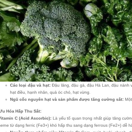
Các loại đậu và hạt:
Đậu lăng, đậu gà, đậu Hà Lan, đậu nành v
hạt điều, hạnh nhân, quả óc chó, hạt vừng.
Ngũ cốc nguyên hạt và sản phẩm được tăng cường sắt:
Một 
 Ưu Hóa Hấp Thu Sắt:
Vitamin C (Acid Ascorbic):
Là yếu tố quan trọng nhất giúp tăng cườn
heme từ dạng ferric (Fe3+) khó hấp thu sang dạng ferrous (Fe2+) dễ h