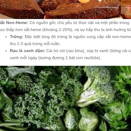
Sắt Non-Heme:
Có nguồn gốc chủ yếu từ thực vật và một phần trong 
học thấp hơn sắt heme (khoảng 2-20%), và sự hấp thu bị ảnh hưởng bởi
Trứng:
Đặc biệt lòng đỏ trứng là nguồn cung cấp sắt non-heme,
thụ 2-3 quả trứng mỗi tuần.
Rau lá xanh đậm:
Cải bó xôi (rau bina), súp lơ xanh (bông cải 
xanh mỗi ngày (tương đương 1 bát con rau/bữa).