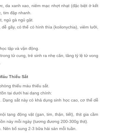
, da xanh xao, niêm mạc nhợt nhạt (đặc biệt ở kết
c, tim đập nhanh.
t, ngủ gà ngủ gật.
dễ gãy, có thể có hình thìa (koilonychia), viêm lưỡi,
 học tập và vận động.
rong tử cung, trẻ sinh ra nhẹ cân, tăng tỷ lệ tử vong
.
Máu Thiếu Sắt
 phòng thiếu máu thiếu sắt.
ồn tại dưới hai dạng chính:
. Dạng sắt này có khả dụng sinh học cao, cơ thể dễ
, nội tạng động vật (gan, tim, thận, tiết), thịt gia cầm
uồn này mỗi ngày (tương đương 200-300g thịt).
m. Nên bổ sung 2-3 bữa hải sản mỗi tuần.