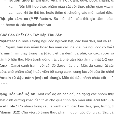
Nguồn thực phẩm giàu Vitamin C:
Cam, quýt, bưởi, chanh, dâu
xanh. Nên kết hợp thực phẩm giàu sắt với thực phẩm giàu vitami
cam sau khi ăn thịt bò, hoặc thêm ớt chuông vào món salad đậu.
Thịt, gia cầm, cá (MFP factor):
Sự hiện diện của thịt, gia cầm hoặc
non-heme từ các nguồn thực vật.
 Chế Các Chất Cản Trở Hấp Thu Sắt:
Phytates:
Có nhiều trong ngũ cốc nguyên hạt, các loại đậu, hạt và rau.
thu. Ngâm, làm nảy mầm hoặc lên men các loại đậu và ngũ cốc có thể 
Tannin:
Tìm thấy trong trà (đặc biệt trà đen), cà phê, ca cao, rượu 
cản trở hấp thu. Nên tránh uống trà, cà phê gần bữa ăn (ít nhất 1-2 giờ
Canxi:
Canxi cạnh tranh với sắt để được hấp thu. Mặc dù canxi rất cần
(sữa, chế phẩm sữa) hoặc viên bổ sung canxi cùng lúc với bữa ăn chính
Protein từ đậu nành (một số dạng):
Mặc dù đậu nành chứa sắt, một 
heme.
Dạng Hóa Chế Độ Ăn:
Một chế độ ăn cân đối, đa dạng các nhóm thự
chất dinh dưỡng khác cần thiết cho quá trình tạo máu như acid folic (vi
Acid Folic:
Có nhiều trong rau lá xanh đậm, các loại đậu, gan, trứng, t
Vitamin B12:
Chủ yếu có trong thực phẩm nguồn gốc động vật (thịt, cá,