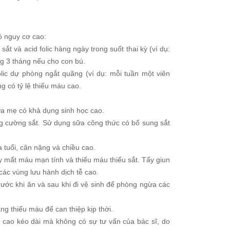
ó nguy cơ cao:
t và acid folic hàng ngày trong suốt thai kỳ (ví dụ:
ng 3 tháng nếu cho con bú.
lic dự phòng ngắt quãng (ví dụ: mỗi tuần một viên
ng có tỷ lệ thiếu máu cao.
ữa mẹ có khả dụng sinh học cao.
ng cường sắt. Sử dụng sữa công thức có bổ sung sắt
tuổi, cân nặng và chiều cao.
mất máu mạn tính và thiếu máu thiếu sắt. Tẩy giun
 các vùng lưu hành dịch tễ cao.
ước khi ăn và sau khi đi vệ sinh để phòng ngừa các
ng thiếu máu để can thiệp kịp thời.
u cao kéo dài mà không có sự tư vấn của bác sĩ, do