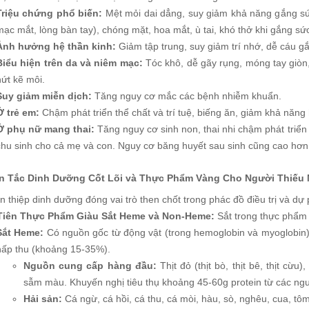
Triệu chứng phổ biến:
Mệt mỏi dai dẳng, suy giảm khả năng gắng sức
mạc mắt, lòng bàn tay), chóng mặt, hoa mắt, ù tai, khó thở khi gắng sứ
Ảnh hưởng hệ thần kinh:
Giảm tập trung, suy giảm trí nhớ, dễ cáu gắ
Biểu hiện trên da và niêm mạc:
Tóc khô, dễ gãy rụng, móng tay giòn, 
nứt kẽ môi.
Suy giảm miễn dịch:
Tăng nguy cơ mắc các bệnh nhiễm khuẩn.
Ở trẻ em:
Chậm phát triển thể chất và trí tuệ, biếng ăn, giảm khả năng
Ở phụ nữ mang thai:
Tăng nguy cơ sinh non, thai nhi chậm phát triển t
chu sinh cho cả mẹ và con. Nguy cơ băng huyết sau sinh cũng cao hơn
 Tắc Dinh Dưỡng Cốt Lõi và Thực Phẩm Vàng Cho Người Thiếu 
n thiệp dinh dưỡng đóng vai trò then chốt trong phác đồ điều trị và dự
Tiên Thực Phẩm Giàu Sắt Heme và Non-Heme:
Sắt trong thực phẩm t
Sắt Heme:
Có nguồn gốc từ động vật (trong hemoglobin và myoglobin)
hấp thu (khoảng 15-35%).
Nguồn cung cấp hàng đầu:
Thịt đỏ (thịt bò, thịt bê, thịt cừu)
sẫm màu. Khuyến nghị tiêu thụ khoảng 45-60g protein từ các ng
Hải sản:
Cá ngừ, cá hồi, cá thu, cá mòi, hàu, sò, nghêu, cua, tô