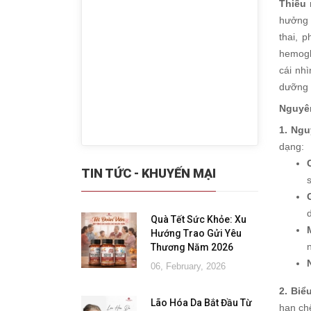
Thiếu 
hưởng 
thai, 
hemogl
cái nh
dưỡng 
Nguyên
1. Ng
dạng:
TIN TỨC - KHUYẾN MẠI
Quà Tết Sức Khỏe: Xu
Hướng Trao Gửi Yêu
Thương Năm 2026
06, February, 2026
2. Biể
Lão Hóa Da Bắt Đầu Từ
hạn chế