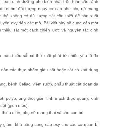
i loạn dinh dưỡng phổ biến nhất trên toàn cầu, ảnh
 các nhóm đối tượng nguy cơ cao như phụ nữ mang
cơ thể không có đủ lượng sắt cần thiết để sản xuất
huyển oxy đến các mô. Bài viết này sẽ cung cấp một
 thiếu sắt một cách chiến lược và nguyên tắc dinh
u máu thiếu sắt có thể xuất phát từ nhiều yếu tố đa
nàn các thực phẩm giàu sắt hoặc sắt có khả dụng
ng, bệnh Celiac, viêm ruột), phẫu thuật cắt đoạn dạ
, polyp, ung thư, giãn tĩnh mạch thực quản), kinh
uột (giun móc).
 thiếu niên, phụ nữ mang thai và cho con bú.
y giảm, khả năng cung cấp oxy cho các cơ quan bị