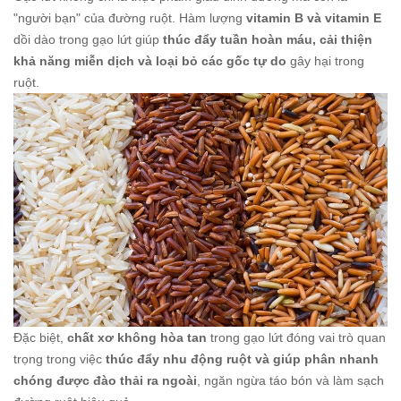
"người bạn" của đường ruột. Hàm lượng
vitamin B và vitamin E
dồi dào trong gạo lứt giúp
thúc đẩy tuần hoàn máu, cải thiện
khả năng miễn dịch và loại bỏ các gốc tự do
gây hại trong
ruột.
Đặc biệt,
chất xơ không hòa tan
trong gạo lứt đóng vai trò quan
trọng trong việc
thúc đẩy nhu động ruột và giúp phân nhanh
chóng được đào thải ra ngoài
, ngăn ngừa táo bón và làm sạch