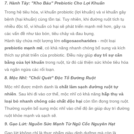
7. Hành Tây: "Kho Báu" Prebiotic Cho Lợi Khuẩn
Trong hệ tiêu hóa, vi khuẩn probiotic (lợi khuẩn) và vi khuẩn gây
bệnh (hại khuẩn) cùng tồn tại. Tuy nhiên, khi đường ruột tích tụ
nhiều độc tố, vi khuẩn có hại sẽ phát triển mạnh mẽ hơn, gây ra
các vấn đề như táo bón, tiêu chảy và đau bụng.
Hành tây chứa một lượng lớn
oligosaccharides
- một loại
prebiotic mạnh mẽ
, có khả năng nhanh chóng bổ sung và kích
thích sự phát triển của probiotic. Điều này giúp
duy trì sự cân
bằng của lợi khuẩn
trong ruột, từ đó cải thiện sức khỏe tiêu hóa
và ngăn ngừa các rối loạn.
8. Mộc Nhĩ: "Chổi Quét" Độc Tố Đường Ruột
Mộc nhĩ được mệnh danh là
chất làm sạch đường ruột tự
nhiên
. Sau khi đi vào cơ thể, mộc nhĩ có khả năng
hấp thụ và
loại bỏ nhanh chóng các chất độc hại
còn tồn đọng trong ruột.
Thường xuyên bổ sung mộc nhĩ vào chế độ ăn giúp duy trì đường
ruột khỏe mạnh và sạch sẽ.
9. Gạo Lứt: Nguồn Sức Mạnh Từ Ngũ Cốc Nguyên Hạt
Gạo lứt không chỉ là thực phẩm giàu dinh dưỡng mà còn là