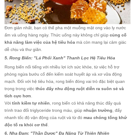
Đơn giản nhất, bạn có thể pha một muỗng mật ong vào ly nước
ấm và uống hàng ngày. Thức uống này không chỉ giúp
củng cố
khả năng làm việc của hệ tiêu hóa
mà còn mang lại cảm giác
dễ chịu và thư giãn.
5. Rong Biển: "Lá Phổi Xanh" Thanh Lọc Hệ Tiêu Hóa
Rong biển nổi tiếng với nhiều lợi ích sức khỏe, từ việc hỗ trợ
phòng ngừa bướu cổ đến kiểm soát huyết áp và xơ vữa động
mạch. Đối với hệ tiêu hóa, rong biển đóng vai trò đặc biệt quan
trọng trong việc
thúc đẩy nhu động ruột diễn ra suôn sẻ và
tích cực hơn
.
Với
tính kiềm tự nhiên
, rong biển có khả năng thúc đẩy quá
trình trao đổi triglyceride trong máu, giúp
nhuận trường
, đẩy
nhanh tốc độ vận động của ruột và từ đó
mau chóng tống khứ
độc tố ra khỏi cơ thể
.
6. Nha Đam: "Thần Dược" Đa Năng Từ Thiên Nhiên