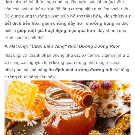
dưới nhiều hình thức: nạo nhỏ, ép lấy nước, cắt lát, hoặc thêm
vào các loại trà thảo dược để tăng cường hiệu quả làm sạch ruột.
Sử dụng gừng thường xuyên giúp
hỗ trợ tiêu hóa, kích thích sự
tiết dịch tiêu hóa, giảm chứng đầy hơi, chướng bụng
và đặc
biệt là
giúp ruột già hoạt động hiệu quả hơn
, đẩy nhanh quá
trình loại bỏ chất thải.
4. Mật Ong: "Dược Liệu Vàng" Nuôi Dưỡng Đường Ruột
Mật ong, với thành phần phong phú các axit amin, vitamin (như B,
C) cùng các nguyên tố vi lượng quan trọng như magie, canxi,
phốt pho, có khả năng
ổn định môi trường đường ruột
và tăng
cường chức năng tiêu hóa.