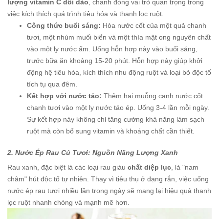
lượng vitamin C dồi dào
, chanh đóng vai trò quan trọng trong
việc kích thích quá trình tiêu hóa và thanh lọc ruột.
Công thức buổi sáng:
Hòa nước cốt của một quả chanh
tươi, một nhúm muối biển và một thìa mật ong nguyên chất
vào một ly nước ấm. Uống hỗn hợp này vào buổi sáng,
trước bữa ăn khoảng 15-20 phút. Hỗn hợp này giúp khởi
động hệ tiêu hóa, kích thích nhu động ruột và loại bỏ độc tố
tích tụ qua đêm.
Kết hợp với nước táo:
Thêm hai muỗng canh nước cốt
chanh tươi vào một ly nước táo ép. Uống 3-4 lần mỗi ngày.
Sự kết hợp này không chỉ tăng cường khả năng làm sạch
ruột mà còn bổ sung vitamin và khoáng chất cần thiết.
2. Nước Ép Rau Củ Tươi: Nguồn Năng Lượng Xanh
Rau xanh, đặc biệt là các loại rau giàu
chất diệp lục
, là "nam
châm" hút độc tố tự nhiên. Thay vì tiêu thụ ở dạng rắn, việc uống
nước ép rau tươi nhiều lần trong ngày sẽ mang lại hiệu quả thanh
lọc ruột nhanh chóng và mạnh mẽ hơn.