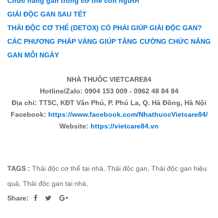
Chức năng gan trong cơ thể con người
GIẢI ĐỘC GAN SAU TẾT
THẢI ĐỘC CƠ THỂ (DETOX) CÓ PHẢI GIÚP GIẢI ĐỘC GAN?
CÁC PHƯƠNG PHÁP VÀNG GIÚP TĂNG CƯỜNG CHỨC NĂNG
GAN MỖI NGÀY
NHÀ THUỐC VIETCARE84
Hotline/Zalo: 0904 153 009 - 0962 48 84 84
Địa chỉ: TT5C, KĐT Văn Phú, P. Phú La, Q. Hà Đông, Hà Nội
Facebook:
https://www.facebook.com/NhathuocVietcare84/
Website:
https://vietcare84.vn
TAGS :
Thải độc cơ thể tại nhà
,
Thải độc gan
,
Thải độc gan hiệu
quả
,
Thải độc gan tại nhà
,
Share: