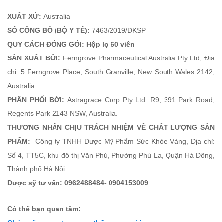
XUẤT XỨ:
Australia
SỐ CÔNG BỐ (BỘ Y TẾ):
7463/2019/ĐKSP
QUY CÁCH ĐÓNG GÓI: Hộp lọ 60 viên
SẢN XUẤT BỞI:
Ferngrove Pharmaceutical Australia Pty Ltd, Địa
chỉ: 5 Ferngrove Place, South Granville, New South Wales 2142,
Australia
PHÂN PHỐI BỞI:
Astragrace Corp Pty Ltd. R9, 391 Park Road,
Regents Park 2143 NSW, Australia.
THƯƠNG NHÂN CHỊU TRÁCH NHIỆM VỀ CHẤT LƯỢNG SẢN
PHẨM:
Công ty TNHH Dược Mỹ Phẩm Sức Khỏe Vàng, Địa chỉ:
Số 4, TT5C, khu đô thị Văn Phú, Phường Phú La, Quận Hà Đông,
Thành phố Hà Nội.
Dược sỹ tư vấn: 0962488484- 0904153009
Có thể bạn quan tâm: