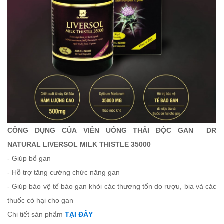
CÔNG DỤNG CỦA VIÊN UỐNG THẢI ĐỘC GAN DR
NATURAL LIVERSOL MILK THISTLE 35000
- Giúp bổ gan
- Hỗ trợ tăng cường chức năng gan
- Giúp bảo vệ tế bào gan khỏi các thương tổn do rượu, bia và các
thuốc có hại cho gan
Chi tiết sản phẩm
TẠI ĐÂY