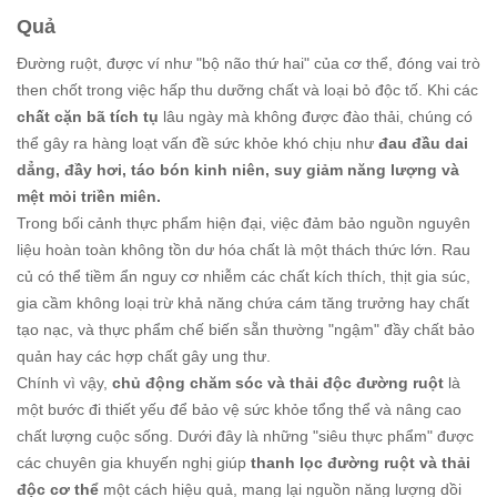
Quả
Đường ruột, được ví như "bộ não thứ hai" của cơ thể, đóng vai trò
then chốt trong việc hấp thu dưỡng chất và loại bỏ độc tố. Khi các
chất cặn bã tích tụ
lâu ngày mà không được đào thải, chúng có
thể gây ra hàng loạt vấn đề sức khỏe khó chịu như
đau đầu dai
dẳng, đầy hơi, táo bón kinh niên, suy giảm năng lượng và
mệt mỏi triền miên.
Trong bối cảnh thực phẩm hiện đại, việc đảm bảo nguồn nguyên
liệu hoàn toàn không tồn dư hóa chất là một thách thức lớn. Rau
củ có thể tiềm ẩn nguy cơ nhiễm các chất kích thích, thịt gia súc,
gia cầm không loại trừ khả năng chứa cám tăng trưởng hay chất
tạo nạc, và thực phẩm chế biến sẵn thường "ngậm" đầy chất bảo
quản hay các hợp chất gây ung thư.
Chính vì vậy,
chủ động chăm sóc và thải độc đường ruột
là
một bước đi thiết yếu để bảo vệ sức khỏe tổng thể và nâng cao
chất lượng cuộc sống. Dưới đây là những "siêu thực phẩm" được
các chuyên gia khuyến nghị giúp
thanh lọc đường ruột và thải
độc cơ thể
một cách hiệu quả, mang lại nguồn năng lượng dồi