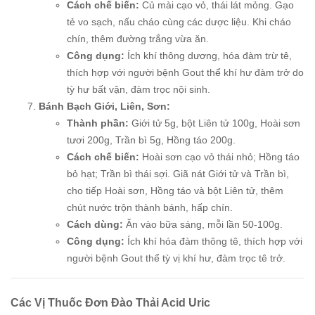
Cách chế biến:
Củ mài cạo vỏ, thái lát mỏng. Gạo
tẻ vo sạch, nấu cháo cùng các dược liệu. Khi cháo
chín, thêm đường trắng vừa ăn.
Công dụng:
Ích khí thông dương, hóa đàm trừ tê,
thích hợp với người bệnh Gout thể khí hư đàm trở do
tỳ hư bất vận, đàm trọc nội sinh.
Bánh Bạch Giới, Liên, Sơn:
Thành phần:
Giới tử 5g, bột Liên tử 100g, Hoài sơn
tươi 200g, Trần bì 5g, Hồng táo 200g.
Cách chế biến:
Hoài sơn cạo vỏ thái nhỏ; Hồng táo
bỏ hạt; Trần bì thái sợi. Giã nát Giới tử và Trần bì,
cho tiếp Hoài sơn, Hồng táo và bột Liên tử, thêm
chút nước trộn thành bánh, hấp chín.
Cách dùng:
Ăn vào bữa sáng, mỗi lần 50-100g.
Công dụng:
Ích khí hóa đàm thông tê, thích hợp với
người bệnh Gout thể tỳ vị khí hư, đàm trọc tê trở.
Các Vị Thuốc Đơn Đào Thải Acid Uric