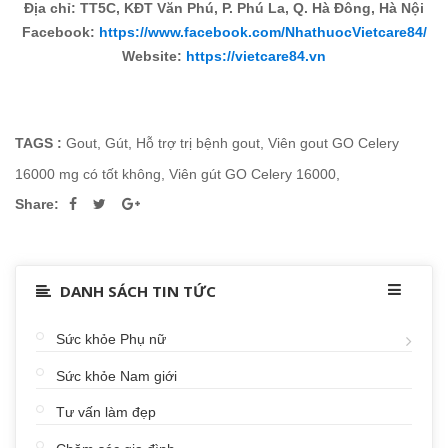
Địa chỉ: TT5C, KĐT Văn Phú, P. Phú La, Q. Hà Đông, Hà Nội
Facebook:
https://www.facebook.com/NhathuocVietcare84/
Website:
https://vietcare84.vn
TAGS :
Gout
,
Gút
,
Hỗ trợ trị bệnh gout
,
Viên gout GO Celery
16000 mg có tốt không
,
Viên gút GO Celery 16000
,
Share:
DANH SÁCH TIN TỨC
Sức khỏe Phụ nữ
Sức khỏe Nam giới
Tư vấn làm đẹp