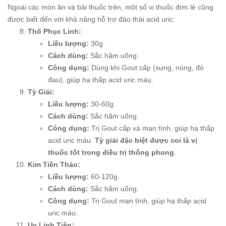
Ngoài các món ăn và bài thuốc trên, một số vị thuốc đơn lẻ cũng
được biết đến với khả năng hỗ trợ đào thải acid uric:
Thổ Phục Linh:
Liều lượng:
30g.
Cách dùng:
Sắc hãm uống.
Công dụng:
Dùng khi Gout cấp (sưng, nóng, đỏ
đau), giúp hạ thấp acid uric máu.
Tỳ Giải:
Liều lượng:
30-60g.
Cách dùng:
Sắc hãm uống.
Công dụng:
Trị Gout cấp và mạn tính, giúp hạ thấp
acid uric máu.
Tỳ giải đặc biệt được coi là vị
thuốc tốt trong điều trị thống phong
.
Kim Tiền Thảo:
Liều lượng:
60-120g.
Cách dùng:
Sắc hãm uống.
Công dụng:
Trị Gout mạn tính, giúp hạ thấp acid
uric máu.
Uy Linh Tiên: