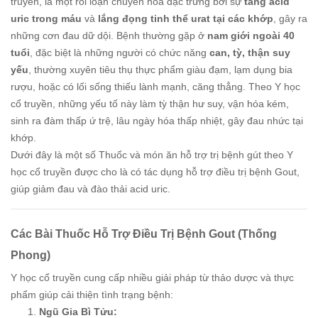
truyền, là một rối loạn chuyển hóa đặc trưng bởi sự
tăng acid
uric trong máu
và
lắng đọng tinh thể urat tại các khớp
, gây ra
những cơn đau dữ dội. Bệnh thường gặp ở
nam giới ngoài 40
tuổi
, đặc biệt là những người có chức năng
can, tỳ, thận suy
yếu
, thường xuyên tiêu thụ thực phẩm giàu đạm, lạm dụng bia
rượu, hoặc có lối sống thiếu lành mạnh, căng thẳng. Theo Y học
cổ truyền, những yếu tố này làm tỳ thận hư suy, vận hóa kém,
sinh ra đàm thấp ứ trệ, lâu ngày hóa thấp nhiệt, gây đau nhức tại
khớp.
Dưới đây là một số Thuốc và món ăn hỗ trợ trị bệnh gút theo Y
học cổ truyền được cho là có tác dụng hỗ trợ điều trị bệnh Gout,
giúp giảm đau và đào thải acid uric.
Các Bài Thuốc Hỗ Trợ Điều Trị Bệnh Gout (Thống
Phong)
Y học cổ truyền cung cấp nhiều giải pháp từ thảo dược và thực
phẩm giúp cải thiện tình trạng bệnh:
Ngũ Gia Bì Tửu: