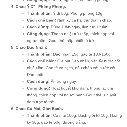
Cháo Ý Dĩ - Phòng Phong:
Thành phần:
Ý dĩ 50g, Phòng phong 10g.
Cách chế biến:
Ninh kỹ cả hai thứ thành cháo.
Cách dùng:
Dùng 1 lần/ngày, liên tục 1 tuần.
Công dụng:
Thanh nhiệt trừ thấp, thích hợp với
người bệnh Gout thể thấp nhiệt tê trở.
Cháo Đào Nhân:
Thành phần:
Đào nhân 15g, gạo tẻ 100-150g.
Cách chế biến:
Giã nát Đào nhân, vắt lấy nước cốt
nhiều lần. Gạo tẻ vo sạch, nấu cháo với nước cốt
Đào nhân.
Cách dùng:
Ăn trong ngày.
Công dụng:
Hoạt huyết khứ đàm, thông lạc chỉ
thống, thích hợp với người bệnh Gout thể ứ huyết
đàm trọc tê trở.
Cháo Củ Mài, Giới Bạch:
Thành phần:
Củ mài 100g, Bạch giới tử 10g, Hoàng
kỳ 30g, gạo tẻ 50g, đường trắng.