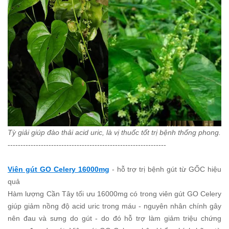
Tỳ giải giúp đào thải acid uric, là vị thuốc tốt trị bệnh thống phong.
--------------------------------------------------------------
Viên gút GO Celery 16000mg
- hỗ trợ trị bệnh gút từ GỐC hiệu
quả
Hàm lượng Cần Tây tối ưu 16000mg có trong viên gút GO Celery
giúp giảm nồng độ acid uric trong máu - nguyên nhân chính gây
nên đau và sưng do gút - do đó hỗ trợ làm giảm triệu chứng