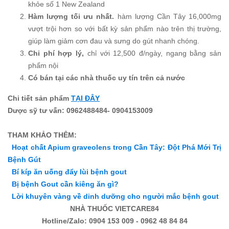
khỏe số 1 New Zealand
Hàm lượng tối ưu nhất.
hàm lượng Cần Tây 16,000mg
vượt trội hơn so với bất kỳ sản phẩm nào trên thị trường,
giúp làm giảm cơn đau và sưng do gút nhanh chóng.
Chi phí hợp lý,
chỉ với 12,500 đ/ngày, ngang bằng sản
phẩm nội
Có bán tại các nhà thuốc uy tín trên cả nước
Chi tiết sản phẩm
TẠI ĐÂY
Dược sỹ tư vấn: 0962488484- 0904153009
T
HAM KHẢO THÊM:
Hoạt chất Apium graveolens trong Cần Tây: Đột Phá Mới Trị
Bệnh Gút
Bí kíp ăn uống đẩy lùi bệnh gout
Bị bệnh Gout cần kiêng ăn gì?
Lời khuyên vàng về dinh dưỡng cho người mắc bệnh gout
NHÀ THUỐC VIETCARE84
Hotline/Zalo: 0904 153 009 - 0962 48 84 84