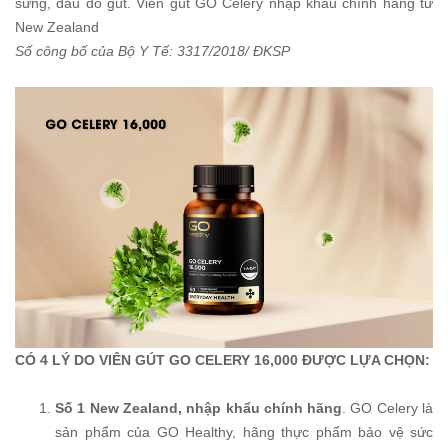
sưng, đau do gút. Viên gút GO Celery nhập khẩu chính hãng từ
New Zealand
Số công bố của Bộ Y Tế: 3317/2018/ ĐKSP
CÓ 4 LÝ DO VIÊN GÚT GO CELERY 16,000 ĐƯỢC LỰA CHỌN:
Số 1 New Zealand, nhập khẩu chính hãng
. GO Celery là
sản phẩm của GO Healthy, hãng thực phẩm bảo vệ sức