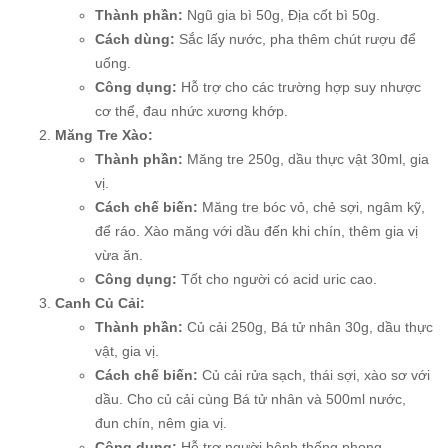
Thành phần:
Ngũ gia bì 50g, Địa cốt bì 50g.
Cách dùng:
Sắc lấy nước, pha thêm chút rượu để
uống.
Công dụng:
Hỗ trợ cho các trường hợp suy nhược
cơ thể, đau nhức xương khớp.
Măng Tre Xào:
Thành phần:
Măng tre 250g, dầu thực vật 30ml, gia
vị.
Cách chế biến:
Măng tre bóc vỏ, chẻ sợi, ngâm kỹ,
để ráo. Xào măng với dầu đến khi chín, thêm gia vị
vừa ăn.
Công dụng:
Tốt cho người có acid uric cao.
Canh Củ Cải:
Thành phần:
Củ cải 250g, Bá tử nhân 30g, dầu thực
vật, gia vị.
Cách chế biến:
Củ cải rửa sạch, thái sợi, xào sơ với
dầu. Cho củ cải cùng Bá tử nhân và 500ml nước,
đun chín, nêm gia vị.
Công dụng:
Hỗ trợ người bệnh thống phong.