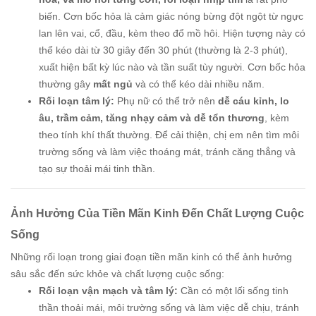
biến. Cơn bốc hỏa là cảm giác nóng bừng đột ngột từ ngực
lan lên vai, cổ, đầu, kèm theo đổ mồ hôi. Hiện tượng này có
thể kéo dài từ 30 giây đến 30 phút (thường là 2-3 phút),
xuất hiện bất kỳ lúc nào và tần suất tùy người. Cơn bốc hỏa
thường gây
mất ngủ
và có thể kéo dài nhiều năm.
Rối loạn tâm lý:
Phụ nữ có thể trở nên
dễ cáu kỉnh, lo
âu, trầm cảm, tăng nhạy cảm và dễ tổn thương
, kèm
theo tính khí thất thường. Để cải thiện, chị em nên tìm môi
trường sống và làm việc thoáng mát, tránh căng thẳng và
tạo sự thoải mái tinh thần.
Ảnh Hưởng Của Tiền Mãn Kinh Đến Chất Lượng Cuộc
Sống
Những rối loạn trong giai đoạn tiền mãn kinh có thể ảnh hưởng
sâu sắc đến sức khỏe và chất lượng cuộc sống:
Rối loạn vận mạch và tâm lý:
Cần có một lối sống tinh
thần thoải mái, môi trường sống và làm việc dễ chịu, tránh