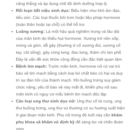
căng thẳng và áp dụng chế độ dinh dưỡng hợp lý.
Rối loạn tiết niệu sinh dục:
Biểu hiện như khô âm đạo,
tiểu són. Các loại thuốc bôi trơn hoặc liệu pháp hormone
(toàn thân hoặc tại chỗ) có thể hỗ trợ.
Loãng xương:
Là một hậu quả nghiêm trọng và lâu dài
của mãn kinh do thiếu hụt hormone. Xương trở nên xốp,
mỏng và giòn, dễ gãy (thường ở cổ xương đùi, xương cổ
tay, cột sống), gây còng lưng, đau lưng, thậm chí tàn phế.
Đây là vấn đề sức khỏe cộng đồng cần đặc biệt quan tâm.
Bệnh tim mạch:
Trước mãn kinh, hormone nữ có vai trò
bảo vệ tim mạch bằng cách loại bỏ chất béo có hại và duy
trì sự đàn hồi của thành mạch. Khi buồng trứng suy giảm
chức năng, yếu tố bảo vệ này mất đi, khiến phụ nữ sau
mãn kinh có nguy cơ mắc bệnh tim mạch độc lập.
Các loại ung thư sinh dục nữ:
Ung thư cổ tử cung, ung
thư buồng trứng, ung thư vú thường có xu hướng xuất hiện
ở giai đoạn mãn kinh. Phụ nữ trong độ tuổi này cần
khám
phụ khoa và khám vú định kỳ
để sàng lọc và chẩn đoán
sớm.