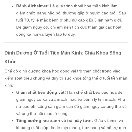
Bệnh Alzheimer:
Là quá trình thoái hóa thần kinh làm
giảm chức năng não bộ, thường gặp ở người cao tuổi. Sau
tuổi 70, tỷ lệ mắc bệnh ở phụ nữ cao gấp 3 lần nam giới.
Để giảm nguy cơ, chị em nên tích cực tham gia các hoạt
động xã hội và luyện tập tư duy.
Dinh Dưỡng Ở Tuổi Tiền Mãn Kinh: Chìa Khóa Sống
Khỏe
Chế độ dinh dưỡng khoa học đóng vai trò then chốt trong việc
kiểm soát triệu chứng và duy trì sức khỏe tổng thể ở tuổi tiền mãn
kinh:
Giảm chất béo động vật:
Hạn chế chất béo bão hòa để
giảm nguy cơ xơ vữa mạch máu và bệnh lý tim mạch. Phụ
nữ béo phì cũng cần giảm cân để giảm nguy cơ ung thư vú
và ung thư nội mạc tử cung.
Tăng cường rau xanh và trái cây tươi:
Giàu vitamin và
khoáng chất giúp da dẻ mịn màng, tươi sáng và hỗ trợ quá