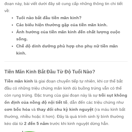
đoạn này, bài viết dưới đây sẽ cung cấp những thông tin chi tiết
về:
Tuổi nào bắt đầu tiền mãn kinh?
Các biểu hiện thường gặp của tiền mãn kinh.
Ảnh hưởng của tiền mãn kinh đến chất lượng cuộc
sống.
Chế độ dinh dưỡng phù hợp cho phụ nữ tiền mãn
kinh.
Tiền Mãn Kinh Bắt Đầu Từ Độ Tuổi Nào?
Tiền mãn kinh
là giai đoạn chuyển tiếp tự nhiên, khi cơ thể bắt
đầu có những triệu chứng mãn kinh dù buồng trứng vẫn có thể
còn rụng trứng. Đặc trưng của giai đoạn này là sự
trồi sụt không
ổn định của nồng độ nội tiết tố
, dẫn đến các triệu chứng như
cơn bốc hỏa
và
thay đổi chu kỳ kinh nguyệt
(ra máu kinh bất
thường, nhiều hoặc ít hơn). Đây là quá trình sinh lý bình thường
kéo dài từ
2 đến 5 năm
trước khi kinh nguyệt dừng hẳn.