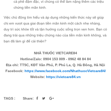
cà phê đậm đặc, vì chúng có thể làm nặng thêm các triệu
chứng tiền mãn kinh.
Việc chủ động tìm hiểu và áp dụng những kiến thức này sẽ giúp
chị em vượt qua giai đoạn tiền mãn kinh một cách nhẹ nhàng,
duy trì sức khỏe tốt và tận hưởng cuộc sống trọn vẹn hơn. Bạn có
đang trải qua những triệu chứng nào của tiền mãn kinh không, và
bạn đã làm gì để cải thiện?
NHÀ THUỐC VIETCARE84
Hotline/Zalo: 0904 153 009 - 0962 48 84 84
Địa chỉ: TT5C, KĐT Văn Phú, P. Phú La, Q. Hà Đông, Hà Nội
Facebook:
https://www.facebook.com/NhathuocVietcare84/
Website:
https://vietcare84.vn
TAGS :
Share: