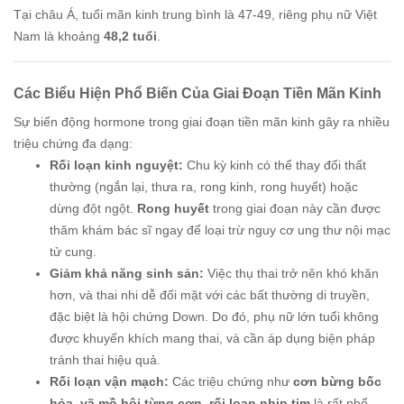
Tại châu Á, tuổi mãn kinh trung bình là 47-49, riêng phụ nữ Việt
Nam là khoảng
48,2 tuổi
.
Các Biểu Hiện Phổ Biến Của Giai Đoạn Tiền Mãn Kinh
Sự biến động hormone trong giai đoạn tiền mãn kinh gây ra nhiều
triệu chứng đa dạng:
Rối loạn kinh nguyệt:
Chu kỳ kinh có thể thay đổi thất
thường (ngắn lại, thưa ra, rong kinh, rong huyết) hoặc
dừng đột ngột.
Rong huyết
trong giai đoạn này cần được
thăm khám bác sĩ ngay để loại trừ nguy cơ ung thư nội mạc
tử cung.
Giảm khả năng sinh sản:
Việc thụ thai trở nên khó khăn
hơn, và thai nhi dễ đối mặt với các bất thường di truyền,
đặc biệt là hội chứng Down. Do đó, phụ nữ lớn tuổi không
được khuyến khích mang thai, và cần áp dụng biện pháp
tránh thai hiệu quả.
Rối loạn vận mạch:
Các triệu chứng như
cơn bừng bốc
hỏa, vã mồ hôi từng cơn, rối loạn nhịp tim
là rất phổ