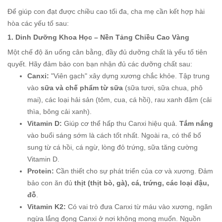
Để giúp con đạt được chiều cao tối đa, cha mẹ cần kết hợp hài
hòa các yếu tố sau:
1. Dinh Dưỡng Khoa Học – Nền Tảng Chiều Cao Vàng
Một chế độ ăn uống cân bằng, đầy đủ dưỡng chất là yếu tố tiên
quyết. Hãy đảm bảo con bạn nhận đủ các dưỡng chất sau:
Canxi:
"Viên gạch" xây dựng xương chắc khỏe. Tập trung
vào
sữa và chế phẩm từ sữa
(sữa tươi, sữa chua, phô
mai), các loại hải sản (tôm, cua, cá hồi), rau xanh đậm (cải
thìa, bông cải xanh).
Vitamin D:
Giúp cơ thể hấp thu Canxi hiệu quả.
Tắm nắng
vào buổi sáng sớm là cách tốt nhất. Ngoài ra, có thể bổ
sung từ cá hồi, cá ngừ, lòng đỏ trứng, sữa tăng cường
Vitamin D.
Protein:
Cần thiết cho sự phát triển của cơ và xương. Đảm
bảo con ăn đủ
thịt (thịt bò, gà), cá, trứng, các loại đậu,
đỗ
.
Vitamin K2:
Có vai trò đưa Canxi từ máu vào xương, ngăn
ngừa lắng đọng Canxi ở nơi không mong muốn. Nguồn