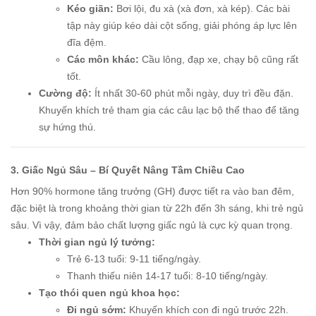
Kéo giãn:
Bơi lội, đu xà (xà đơn, xà kép). Các bài
tập này giúp kéo dài cột sống, giải phóng áp lực lên
đĩa đệm.
Các môn khác:
Cầu lông, đạp xe, chạy bộ cũng rất
tốt.
Cường độ:
Ít nhất 30-60 phút mỗi ngày, duy trì đều đặn.
Khuyến khích trẻ tham gia các câu lạc bộ thể thao để tăng
sự hứng thú.
3. Giấc Ngủ Sâu – Bí Quyết Nâng Tầm Chiều Cao
Hơn 90% hormone tăng trưởng (GH) được tiết ra vào ban đêm,
đặc biệt là trong khoảng thời gian từ 22h đến 3h sáng, khi trẻ ngủ
sâu. Vì vậy, đảm bảo chất lượng giấc ngủ là cực kỳ quan trọng.
Thời gian ngủ lý tưởng:
Trẻ 6-13 tuổi: 9-11 tiếng/ngày.
Thanh thiếu niên 14-17 tuổi: 8-10 tiếng/ngày.
Tạo thói quen ngủ khoa học:
Đi ngủ sớm:
Khuyến khích con đi ngủ trước 22h.