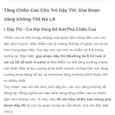
Tăng Chiều Cao Cho Trẻ Dậy Thì: Giai Đoạn
Vàng Không Thể Bỏ Lỡ
I. Dậy Thì – Cơ Hội Vàng Để Bứt Phá Chiều Cao
Chiều cao là một trong những mối quan tâm hàng đầu của các
bậc phụ huynh. Một chiều cao lý tưởng không chỉ giúp con tự tin
hơn trong giao tiếp, học tập mà còn mở ra nhiều cơ hội trong
tương lai. Đặc biệt,
giai đoạn dậy thì (thường từ 8-13 tuổi ở
nữ và 10-15 tuổi ở nam)
là thời điểm cơ thể tăng trưởng mạnh
mẽ nhất. Đây là lúc xương phát triển nhanh chóng nhờ sụn tăng
trưởng hoạt động tối đa và hormone tăng trưởng (GH) được tiết
ra nhiều nhất.
Tuy nhiên, sau khi kết thúc tuổi dậy thì, các sụn tăng trưởng sẽ
đóng lại, đồng nghĩa với việc khả năng tăng chiều cao tự nhiên
gần như không còn. Vì vậy, việc
tối ưu hóa chiều cao trong giai
đoạn dậy thì
là cực kỳ quan trọng và cần được cha mẹ đặc biệt
chú ý.