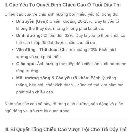
II. Các Yếu Tố Quyết Định Chiều Cao Ở Tuổi Dậy Thì
Chiều cao của trẻ chịu ảnh hưởng bởi nhiều yếu tố, trong đó:
Di truyền (Gen):
Chiếm khoảng 20-25%. Đây là yếu tố
không thể thay đổi, nhưng không phải là tất cả.
Dinh dưỡng:
Chiếm đến 32%. Đây là yếu tố then chốt, có
thể can thiệp để đạt được chiều cao tối ưu.
Vận động - Thể thao:
Chiếm khoảng 20%. Kích thích
xương và sụn phát triển.
Giấc ngủ:
Ảnh hưởng trực tiếp đến việc sản xuất hormone
tăng trưởng.
Môi trường sống & Các yếu tố khác:
Bệnh lý, căng
thẳng, béo phì, chất kích thích... cũng có thể kìm hãm sự
phát triển chiều cao.
Nhìn vào các con số này, rõ ràng dinh dưỡng, vận động và giấc
ngủ đóng vai trò cực kỳ quan trọng.
III. Bí Quyết Tăng Chiều Cao Vượt Trội Cho Trẻ Dậy Thì