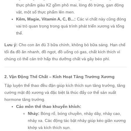
thực phẩm giàu K2 gồm phô mai, lòng đỏ trứng, gan động
vật, một số thực phẩm lên men.
Kẽm, Magie, Vitamin A, C, B...:
Các vi chất này cũng đóng
vai trò quan trọng trong quá trình phát triển xương và tổng
thể.
Lưu ý:
Cho con ăn đủ 3 bữa chính, không bỏ bữa sáng. Hạn chế
tối đa đồ ăn nhanh, đồ ngọt, đồ uống có gas, chất kích thích vì
chúng có thể cản trở hấp thu dưỡng chất và gây béo phì.
2. Vận Động Thể Chất – Kích Hoạt Tăng Trưởng Xương
Tập luyện thể thao đều đặn giúp kích thích sụn tăng trưởng, tăng
cường mật độ xương và đặc biệt là thúc đẩy cơ thể sản xuất
hormone tăng trưởng.
Các môn thể thao khuyến khích:
Nhảy:
Bóng rổ, bóng chuyền, nhảy dây, nhảy cao,
nhảy xa. Các động tác bật nhảy giúp kéo giãn xương
khớp và kích thích sụn.