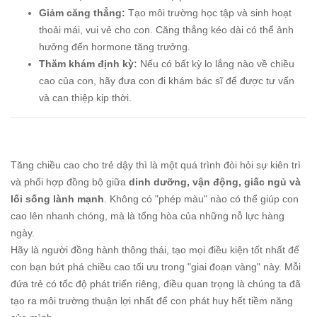
Giảm căng thẳng:
Tạo môi trường học tập và sinh hoạt
thoải mái, vui vẻ cho con. Căng thẳng kéo dài có thể ảnh
hưởng đến hormone tăng trưởng.
Thăm khám định kỳ:
Nếu có bất kỳ lo lắng nào về chiều
cao của con, hãy đưa con đi khám bác sĩ để được tư vấn
và can thiệp kịp thời.
Tăng chiều cao cho trẻ dậy thì là một quá trình đòi hỏi sự kiên trì
và phối hợp đồng bộ giữa
dinh dưỡng, vận động, giấc ngủ và
lối sống lành mạnh
. Không có "phép màu" nào có thể giúp con
cao lên nhanh chóng, mà là tổng hòa của những nỗ lực hàng
ngày.
Hãy là người đồng hành thông thái, tạo mọi điều kiện tốt nhất để
con bạn bứt phá chiều cao tối ưu trong "giai đoạn vàng" này. Mỗi
đứa trẻ có tốc độ phát triển riêng, điều quan trọng là chúng ta đã
tạo ra môi trường thuận lợi nhất để con phát huy hết tiềm năng