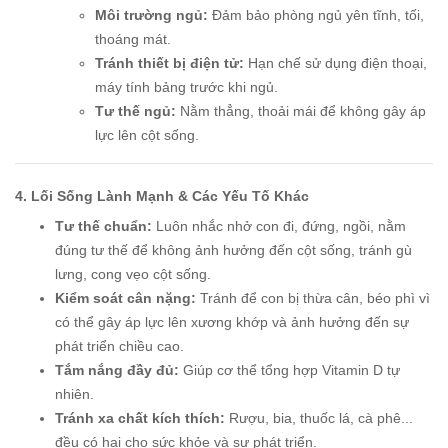
Môi trường ngủ:
Đảm bảo phòng ngủ yên tĩnh, tối,
thoáng mát.
Tránh thiết bị điện tử:
Hạn chế sử dụng điện thoại,
máy tính bảng trước khi ngủ.
Tư thế ngủ:
Nằm thẳng, thoải mái để không gây áp
lực lên cột sống.
4. Lối Sống Lành Mạnh & Các Yếu Tố Khác
Tư thế chuẩn:
Luôn nhắc nhở con đi, đứng, ngồi, nằm
đúng tư thế để không ảnh hưởng đến cột sống, tránh gù
lưng, cong vẹo cột sống.
Kiểm soát cân nặng:
Tránh để con bị thừa cân, béo phì vì
có thể gây áp lực lên xương khớp và ảnh hưởng đến sự
phát triển chiều cao.
Tắm nắng đầy đủ:
Giúp cơ thể tổng hợp Vitamin D tự
nhiên.
Tránh xa chất kích thích:
Rượu, bia, thuốc lá, cà phê...
đều có hại cho sức khỏe và sự phát triển.