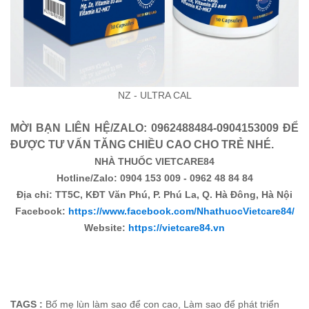
NZ - ULTRA CAL
MỜI BẠN LIÊN HỆ/ZALO: 0962488484-0904153009 ĐỂ
ĐƯỢC TƯ VẤN TĂNG CHIỀU CAO CHO TRẺ NHÉ.
NHÀ THUỐC VIETCARE84
Hotline/Zalo: 0904 153 009 - 0962 48 84 84
Địa chỉ: TT5C, KĐT Văn Phú, P. Phú La, Q. Hà Đông, Hà Nội
Facebook:
https://www.facebook.com/NhathuocVietcare84/
Website:
https://vietcare84.vn
TAGS :
Bố mẹ lùn làm sao để con cao
,
Làm sao để phát triển