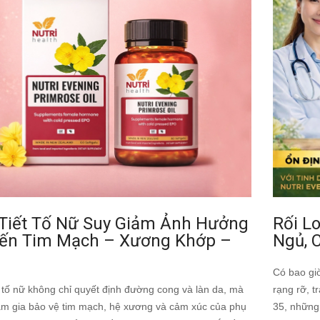
 Tiết Tố Nữ Suy Giảm Ảnh Hưởng
Rối Lo
Đến Tim Mạch – Xương Khớp –
Ngủ, 
Có bao gi
t tố nữ không chỉ quyết định đường cong và làn da, mà
rạng rỡ, t
am gia bảo vệ tim mạch, hệ xương và cảm xúc của phụ
35, những 