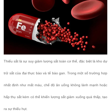
Thiếu sắt là sự suy giảm lượng sắt toàn cơ thể, đặc biệt là kho dự
trữ sắt của đại thực bào và tế bào gan. Trong một số trường hợp
nhất định như mất máu, chế độ ăn uống không lành mạnh hoặc
hấp thụ sắt kém có thể khiến lượng sắt giảm xuống quá thấp, tạo
ra sự thiếu hụt.