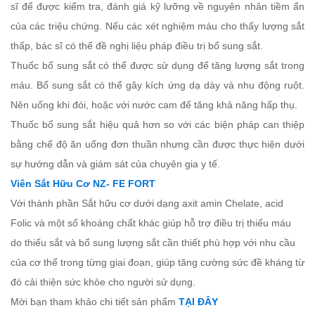
sĩ để được kiểm tra, đánh giá kỹ lưỡng về nguyên nhân tiềm ẩn
của các triệu chứng. Nếu các xét nghiệm máu cho thấy lượng sắt
thấp, bác sĩ có thể đề nghị liệu pháp điều trị bổ sung sắt.
Thuốc bổ sung sắt có thể được sử dụng để tăng lượng sắt trong
máu. Bổ sung sắt có thể gây kích ứng dạ dày và nhu động ruột.
Nên uống khi đói, hoặc với nước cam để tăng khả năng hấp thụ.
Thuốc bổ sung sắt hiệu quả hơn so với các biện pháp can thiệp
bằng chế độ ăn uống đơn thuần nhưng cần được thực hiện dưới
sự hướng dẫn và giám sát của chuyên gia y tế.
Viên Sắt Hữu Cơ NZ- FE FORT
Với thành phần Sắt hữu cơ dưới dạng axit amin Chelate, acid
Folic và một số khoáng chất khác giúp hỗ trợ điều trị thiếu máu
do thiếu sắt và bổ sung lượng sắt cần thiết phù hợp với nhu cầu
của cơ thể trong từng giai đoạn, giúp tăng cường sức đề kháng từ
đó cải thiện sức khỏe cho người sử dụng.
Mời bạn tham khảo chi tiết sản phẩm
TẠI ĐÂY