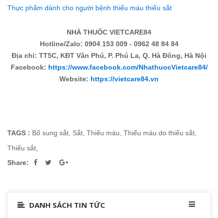
Thực phẩm dành cho người bệnh thiếu máu thiếu sắt
NHÀ THUỐC VIETCARE84
Hotline/Zalo: 0904 153 009 - 0962 48 84 84
Địa chỉ: TT5C, KĐT Văn Phú, P. Phú La, Q. Hà Đông, Hà Nội
Facebook:
https://www.facebook.com/NhathuocVietcare84/
Website:
https://vietcare84.vn
TAGS :
Bổ sung sắt
,
Sắt
,
Thiếu máu
,
Thiếu máu do thiếu sắt
,
Thiếu sắt
,
Share:
DANH SÁCH TIN TỨC