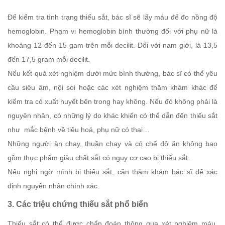
Để kiểm tra tình trạng thiếu sắt, bác sĩ sẽ lấy máu để đo nồng độ
hemoglobin. Phạm vi hemoglobin bình thường đối với phụ nữ là
khoảng 12 đến 15 gam trên mỗi decilit. Đối với nam giới, là 13,5
đến 17,5 gram mỗi decilit.
Nếu kết quả xét nghiệm dưới mức bình thường, bác sĩ có thể yêu
cầu siêu âm, nội soi hoặc các xét nghiệm thăm khám khác để
kiểm tra có xuất huyết bên trong hay không. Nếu đó không phải là
nguyên nhân, có những lý do khác khiến có thể dẫn đến thiếu sắt
như mắc bệnh về tiêu hoá, phụ nữ có thai…
Những người ăn chay, thuần chay và có chế độ ăn không bao
gồm thực phẩm giàu chất sắt có nguy cơ cao bị thiếu sắt.
Nếu nghi ngờ mình bị thiếu sắt, cần thăm khám bác sĩ để xác
định nguyên nhân chính xác.
3. Các triệu chứng thiếu sắt phổ biến
Thiếu sắt có thể được chẩn đoán thông qua xét nghiệm máu,