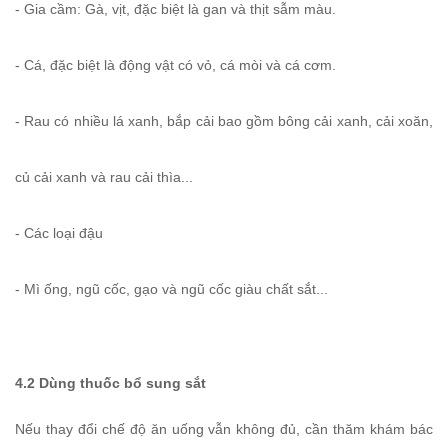
- Gia cầm: Gà, vịt, đặc biệt là gan và thịt sẫm màu.
- Cá, đặc biệt là động vật có vỏ, cá mòi và cá cơm.
- Rau có nhiều lá xanh, bắp cải bao gồm bông cải xanh, cải xoăn,
củ cải xanh và rau cải thìa...
- Các loại đậu
- Mì ống, ngũ cốc, gạo và ngũ cốc giàu chất sắt...
4.2 Dùng thuốc bổ sung sắt
Nếu thay đổi chế độ ăn uống vẫn không đủ, cần thăm khám bác