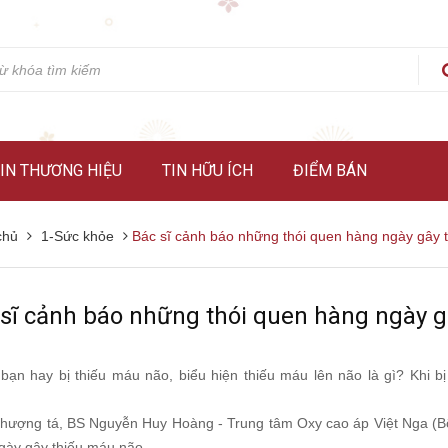
IN THƯƠNG HIỆU
TIN HỮU ÍCH
ĐIỂM BÁN
chủ
1-Sức khỏe
Bác sĩ cảnh báo những thói quen hàng ngày gây 
 sĩ cảnh báo những thói quen hàng ngày 
 bạn hay bị thiếu máu não, biểu hiện thiếu máu lên não là gì? Khi 
hượng tá, BS Nguyễn Huy Hoàng - Trung tâm Oxy cao áp Việt Nga (Bộ 
gày gây thiếu máu não.