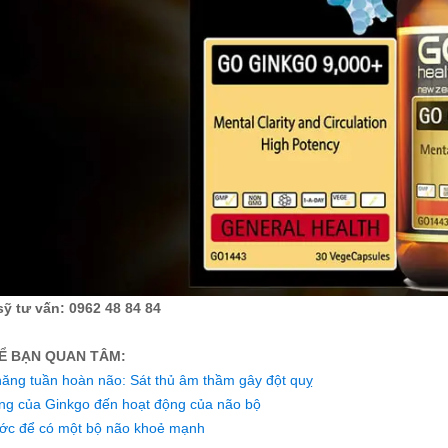
ỹ tư vấn: 0962 48 84 84
Ể BẠN QUAN TÂM:
năng tuần hoàn não: Sát thủ âm thầm gây đột quỵ
ng của Ginkgo đến hoạt động của não bộ
ớc để có một bộ não khoẻ mạnh