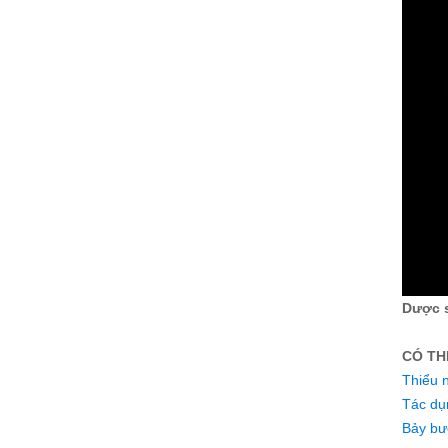
Dược s
CÓ TH
Thiểu 
Tác dụ
Bảy bư