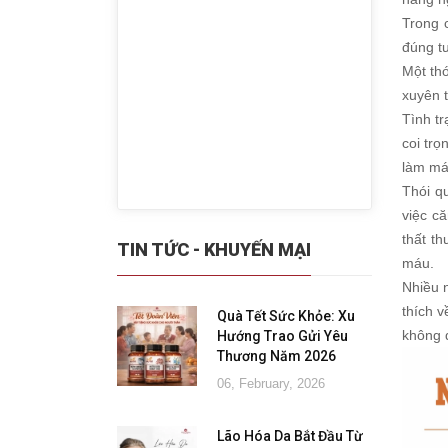
Trong 
đúng tư
Một th
xuyên t
Tình t
coi tr
làm má
Thói q
việc c
thất t
TIN TỨC - KHUYẾN MẠI
máu.
Nhiều 
thích 
Quà Tết Sức Khỏe: Xu
không 
Hướng Trao Gửi Yêu
Thương Năm 2026
06, February, 2026
Lão Hóa Da Bắt Đầu Từ