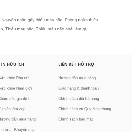
:
Nguyên nhân gây thiếu máu não
,
Phòng ngừa thiếu
ão
,
Thiếu máu não
,
Thiếu máu não phải làm gì
,
c khuyến mại
TIN HỮU ÍCH
LIÊN KẾT HỖ TRỢ
Sức khỏe Phụ nữ
Hướng dẫn mua hàng
Sức khỏe Nam giới
Giao hàng & thanh toán
Chăm sóc gia đình
Chính sách đổi trả hàng
Tư vấn làm đẹp
Chính sách và Quy định chung
Hướng dẫn mua hàng
Chính sách bảo mật
Tin tức - Khuyến mại