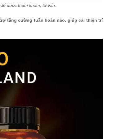
 để được thăm khám, tư vấn.
trợ tăng cường tuần hoàn não, giúp cải thiện trí