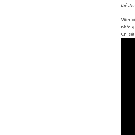
Để chữ
Viên 
nhớ, g
Chi ti