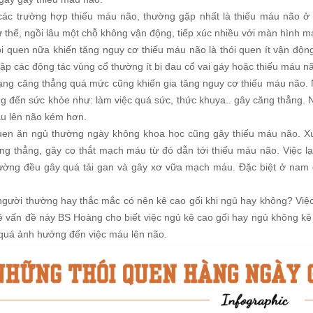
các trường hợp thiếu máu não, thường gặp nhất là thiếu máu não ở
 thế, ngồi lâu một chỗ không vận động, tiếp xúc nhiều với màn hình máy 
ói quen nữa khiến tăng nguy cơ thiếu máu não là thói quen ít vận độn
ập các động tác vùng cổ thường ít bị đau cổ vai gáy hoặc thiếu máu n
rạng căng thẳng quá mức cũng khiến gia tăng nguy cơ thiếu máu não. N
ọng đến sức khỏe như: làm việc quá sức, thức khuya.. gây căng thẳng.
u lên não kém hơn.
uen ăn ngủ thường ngày không khoa học cũng gây thiếu máu não. X
ăng thẳng, gây co thắt mạch máu từ đó dẫn tới thiếu máu não. Việc 
hường đều gây quá tải gan và gây xơ vữa mạch máu. Đặc biệt ở nam giớ
người thường hay thắc mắc có nên kê cao gối khi ngủ hay không? Việc
về vấn đề này BS Hoàng cho biết việc ngủ kê cao gối hay ngủ không kê
quá ảnh hưởng đến việc máu lên não.