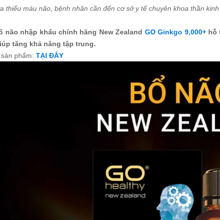
a thiếu máu não, bệnh nhân cần đến cơ sở y tế chuyên khoa thần kinh
bổ não nhập khẩu chính hãng New Zealand
GO Ginkgo 9,000+
hỗ 
iúp tăng khả năng tập trung.
ết sản phẩm:
TẠI ĐÂY