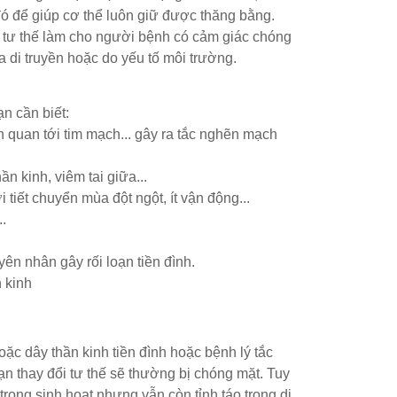
đó để giúp cơ thể luôn giữ được thăng bằng.
về tư thế làm cho người bệnh có cảm giác chóng
ủa di truyền hoặc do yếu tố môi trường.
n cần biết:
ên quan tới tim mạch... gây ra tắc nghẽn mạch
n kinh, viêm tai giữa...
tiết chuyển mùa đột ngột, ít vận động...
.
ên nhân gây rối loạn tiền đình.
 kinh
oặc dây thần kinh tiền đình hoặc bệnh lý tắc
n thay đổi tư thế sẽ thường bị chóng mặt. Tuy
trong sinh hoạt nhưng vẫn còn tỉnh táo trong di