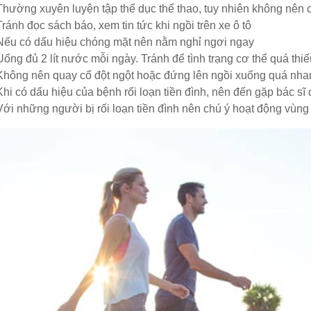
Thường xuyên luyện tập thể dục thể thao, tuy nhiên không nên
Tránh đọc sách báo, xem tin tức khi ngồi trên xe ô tô
Nếu có dấu hiệu chóng mặt nên nằm nghỉ ngơi ngay
Uống đủ 2 lít nước mỗi ngày. Tránh để tình trạng cơ thể quá thi
Không nên quay cổ đột ngột hoặc đứng lên ngồi xuống quá nha
Khi có dấu hiệu của bệnh rối loạn tiền đình, nên đến gặp bác sĩ 
Với những người bị rối loạn tiền đình nên chú ý hoạt động vùng