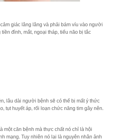
ó cảm giác lâng lâng và phải bám víu vào người
iền đình, mắt, ngoại tháp, tiểu não bị tắc
ên, lâu dài người bệnh sẽ có thể bị mất ý thức
, tụt huyết áp, rối loạn chức năng tim gây nên.
là một căn bệnh mà thực chất nó chỉ là hội
ính mạng. Tuy nhiên nó lại là nguyên nhân ảnh