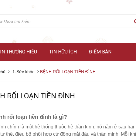
IN THƯƠNG HIỆU
TIN HỮU ÍCH
ĐIỂM BÁN
chủ
1-Sức khỏe
BỆNH RỐI LOẠN TIỀN ĐÌNH
H RỐI LOẠN TIỀN ĐÌNH
nh rối loạn tiền đình là gì?
ình chính là một hệ thống thuộc hệ thần kinh, nó nằm ở sau hai 
ì tư thế, điệu bộ phối hợp cử động mắt đầu và thân mình. Mỗi khi