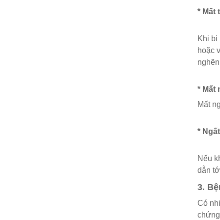
* Mất
Khi bị
hoặc v
nghẽn
* Mất
Mất ng
* Ngất
Nếu kh
dẫn tớ
3. Bệ
Có nhi
chứng.