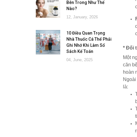
Bên Trong Như Thế
Nào?
12, January, 2026
10 Điều Quan Trọng
Nhà Thuốc Cá Thể Phải
Ghi Nhớ Khi Làm Sổ
* Đối
Sách Kế Toán
Một ng
04, June, 2025
căn bệ
hoàn 
Ngoài 
là: