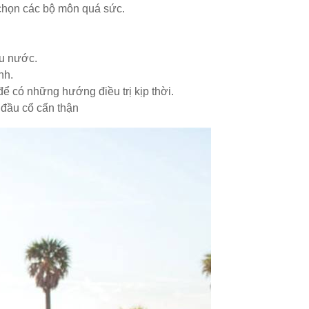
 chọn các bộ môn quá sức.
ếu nước.
nh.
để có những hướng điều trị kịp thời.
 đầu cổ cẩn thận