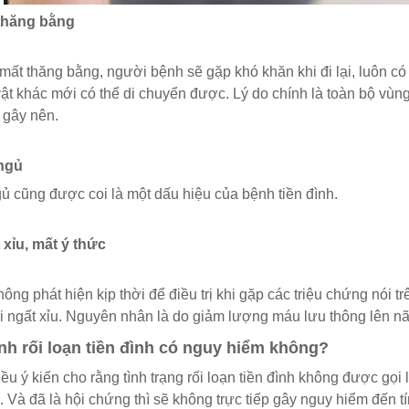
 thăng bằng
 mất thăng bằng, người bệnh sẽ gặp khó khăn khi đi lại, luôn c
ật khác mới có thể di chuyển được. Lý do chính là toàn bộ vùng t
 gây nên.
 ngủ
ủ cũng được coi là một dấu hiệu của bệnh tiền đình.
 xỉu, mất ý thức
ông phát hiện kịp thời để điều trị khi gặp các triệu chứng nói tr
i ngất xỉu. Nguyên nhân là do giảm lượng máu lưu thông lên não
nh rối loạn tiền đình có nguy hiểm không?
ều ý kiến cho rằng tình trạng rối loạn tiền đình không được gọi 
 Và đã là hội chứng thì sẽ không trực tiếp gây nguy hiểm đến t