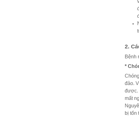
2. Cá
Bệnh r
* Chó
Chóng 
đảo. V
được. 
mất ng
Nguyên
bị tổn