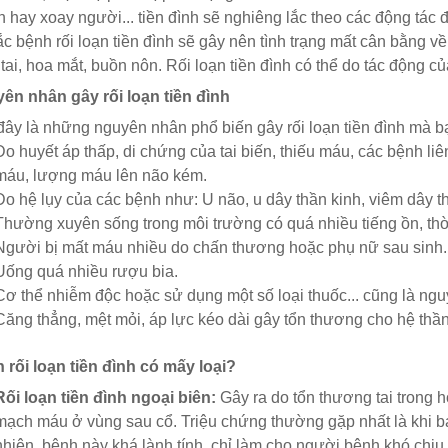
 hay xoay người... tiền đình sẽ nghiêng lắc theo các động tác 
c bệnh rối loạn tiền đình sẽ gây nên tình trạng mất cân bằng 
 tai, hoa mắt, buồn nôn. Rối loạn tiền đình có thể do tác động c
ên nhân gây rối loạn tiền đình
ây là những nguyên nhân phổ biến gây rối loạn tiền đình mà bạ
Do huyết áp thấp, di chứng của tai biến, thiếu máu, các bệnh li
máu, lượng máu lên não kém.
Do hệ lụy của các bệnh như: U não, u dây thần kinh, viêm dây thầ
Thường xuyên sống trong môi trường có quá nhiều tiếng ồn, thời 
Người bị mất máu nhiều do chấn thương hoặc phụ nữ sau sinh..
Uống quá nhiều rượu bia.
Cơ thể nhiễm độc hoặc sử dụng một số loại thuốc... cũng là nguy
Căng thẳng, mệt mỏi, áp lực kéo dài gây tổn thương cho hệ thần
 rối loạn tiền đình có mấy loại?
Rối loạn tiền đình ngoại biên:
Gây ra do tổn thương tai trong h
mạch máu ở vùng sau cổ. Triệu chứng thường gặp nhất là khi bạ
nhiên, bệnh này khá lành tính, chỉ làm cho người bệnh khó chịu 