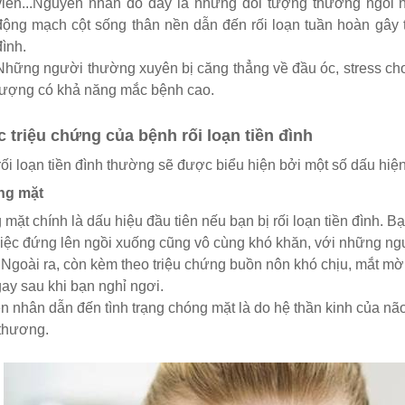
viên...Nguyên nhân do đây là những đối tượng thường ngồi n
động mạch cột sống thân nền dẫn đến rối loạn tuần hoàn gây t
đình.
Những người thường xuyên bị căng thẳng về đầu óc, stress cho 
tượng có khả năng mắc bệnh cao.
c triệu chứng của bệnh rối loạn tiền đình
ối loạn tiền đình thường sẽ được biểu hiện bởi một số dấu hiệ
ng mặt
mặt chính là dấu hiệu đầu tiên nếu bạn bị rối loạn tiền đình. 
iệc đứng lên ngồi xuống cũng vô cùng khó khăn, với những ngư
Ngoài ra, còn kèm theo triệu chứng buồn nôn khó chịu, mắt mờ v
ay sau khi bạn nghỉ ngơi.
 nhân dẫn đến tình trạng chóng mặt là do hệ thần kinh của não
 thương.