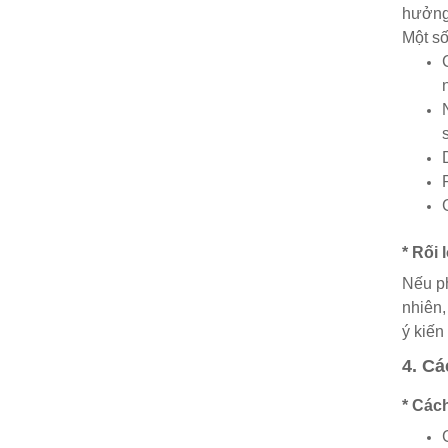
hưởng 
Một số
* Rối
Nếu ph
nhiên,
ý kiến 
4. Cá
* Cách