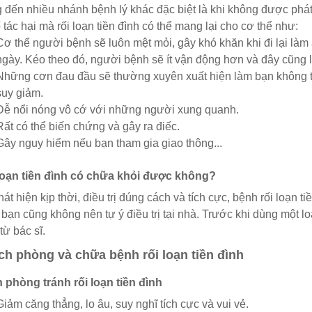
đến nhiều nhánh bệnh lý khác đặc biệt là khi không được phát hi
 tác hại mà rối loạn tiền đình có thể mang lại cho cơ thể như:
Cơ thể người bệnh sẽ luôn mệt mỏi, gây khó khăn khi đi lại làm
ngày. Kéo theo đó, người bệnh sẽ ít vận động hơn và đây cũng là
Những cơn đau đầu sẽ thường xuyên xuất hiện làm bạn không thể
suy giảm.
Dễ nổi nóng vô cớ với những người xung quanh.
Rất có thể biến chứng và gây ra điếc.
Gây nguy hiểm nếu bạn tham gia giao thông...
 loạn tiền đình có chữa khỏi được không?
át hiện kịp thời, điều trị đúng cách và tích cực, bệnh rối loạn 
 bạn cũng không nên tự ý điều trị tại nhà. Trước khi dùng một l
từ bác sĩ.
ch phòng và chữa bệnh rối loạn tiền đình
 phòng tránh rối loạn tiền đình
Giảm căng thẳng, lo âu, suy nghĩ tích cực và vui vẻ.