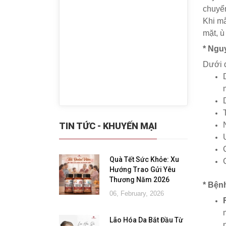
chuyển
Khi mắ
mặt, ù
* Nguy
Dưới đ
TIN TỨC - KHUYẾN MẠI
Quà Tết Sức Khỏe: Xu
Hướng Trao Gửi Yêu
Thương Năm 2026
* Bệnh
06, February, 2026
Lão Hóa Da Bắt Đầu Từ