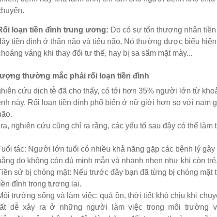
chuyển.
Rối loạn tiền đình trung ương:
Do có sự tổn thương nhân tiền
dây tiền đình ở thân não và tiểu não. Nó thường được biểu hiện 
choáng váng khi thay đổi tư thế, hay bị sa sẩm mặt mày...
 tượng thường mắc phải rối loạn tiền đình
hiên cứu dịch tễ đã cho thấy, có tới hơn 35% người lớn từ kho
nh này. Rối loạn tiền đình phổ biến ở nữ giới hơn so với nam g
não.
ra, nghiên cứu cũng chỉ ra rằng, các yếu tố sau đây có thể làm 
Tuổi tác: Người lớn tuổi có nhiều khả năng gặp các bệnh lý gây
bằng do không còn đủ minh mẫn và nhanh nhẹn như khi còn trẻ
Tiền sử bị chóng mặt: Nếu trước đây bạn đã từng bị chóng mặt t
tiền đình trong tương lai.
Môi trường sống và làm việc: quá ồn, thời tiết khó chịu khi chuy
rất dễ xảy ra ở những người làm việc trong môi trường 