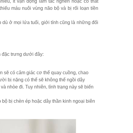
hiều, ít vận động làm tắc nghẽn hoặc co thắt
hiếu máu nuôi vùng não bộ và bị rối loạn tiền
dù ở mọi lứa tuổi, giới tính cũng là những đối
n đặc trưng dưới đây:
Bạn sẽ có cảm giác cơ thể quay cuồng, chao
ời bị nặng có thể sẽ không thể ngồi dậy
à nhòe đi. Tuy nhiên, tình trạng này sẽ biến
 bộ bị chèn ép hoặc dây thần kinh ngoại biên