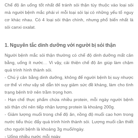
Chế độ ăn uống tốt nhất để tránh sỏi thận tùy thuộc vào loại sỏi
mà người bệnh mắc phải vì mỗi loại sỏi lại có những yếu tố nguy
cơ khác nhau. Có 4 loại sỏi thận chính, nhưng phổ biến nhất là
sỏi canxi oxalat.
1. Nguyên tắc dinh dưỡng với người bị sỏi thận
Người bệnh mắc sỏi thận thường có chế độ dinh dưỡng mất cân
bằng, uống ít nước… Vì vậy, cải thiện chế độ ăn giúp làm chậm
quá trình hình thành sỏi.
- Chú ý cân bằng dinh dưỡng, không để người bệnh bị suy nhược
cơ thể vì như vậy sẽ dẫn tới suy giảm sức đề kháng, làm cho tình
trạng bệnh trở nên trầm trọng hơn.
- Hạn chế thực phẩm chứa nhiều protein, mỗi ngày người bệnh
sỏi thận chỉ nên tiếp nhận lượng protein là khoảng 200g.
- Giảm lượng muối trong chế độ ăn, nồng độ muối cao hơn trong
nước tiểu thúc đẩy quá trình hình thành sỏi. Lượng muối cần thiết
cho người bệnh là khoảng 3g muối/ngày.
- Uống nhiều nước mỗi ngày.