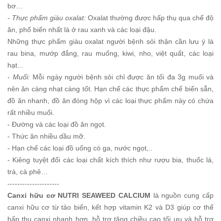
bơ…
- Thực phẩm giàu oxalat:
Oxalat thường được hấp thụ qua chế độ
ăn, phổ biến nhất là ở rau xanh và các loại đậu.
Những thực phẩm giàu oxalat người bệnh sỏi thận cần lưu ý là
rau bina, mướp đắng, rau muống, kiwi, nho, việt quất, các loại
hạt...
- Muối:
Mỗi ngày người bệnh sỏi chỉ được ăn tối đa 3g muối và
nên ăn càng nhạt càng tốt. Hạn chế các thực phẩm chế biến sẵn,
đồ ăn nhanh, đồ ăn đóng hộp vì các loại thực phẩm này có chứa
rất nhiều muối.
- Đường và các loại đồ ăn ngọt.
- Thức ăn nhiều dầu mỡ.
- Hạn chế các loại đồ uống có ga, nước ngọt,..
- Kiêng tuyệt đối các loại chất kích thích như rượu bia, thuốc lá,
trà, cà phê…
---------------------
Canxi hữu cơ NUTRI SEAWEED CALCIUM
là nguồn cung cấp
canxi hữu cơ từ tảo biển, kết hợp vitamin K2 và D3 giúp cơ thể
hấp thu canxi nhanh hơn, hỗ trợ tăng chiều cao tối ưu và hỗ trợ