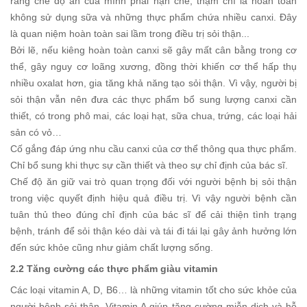
rằng chế độ ăn của mình phải hạn chế, thậm chí là hoàn toàn
không sử dụng sữa và những thực phẩm chứa nhiều canxi. Đây
là quan niệm hoàn toàn sai lầm trong điều trị sỏi thận...
Bởi lẽ, nếu kiêng hoàn toàn canxi sẽ gây mất cân bằng trong cơ
thể, gây nguy cơ loãng xương, đồng thời khiến cơ thể hấp thụ
nhiều oxalat hơn, gia tăng khả năng tạo sỏi thận. Vì vậy, người bị
sỏi thận vẫn nên đưa các thực phẩm bổ sung lượng canxi cần
thiết, có trong phô mai, các loại hạt, sữa chua, trứng, các loại hải
sản có vỏ…
Cố gắng đáp ứng nhu cầu canxi của cơ thể thông qua thực phẩm.
Chỉ bổ sung khi thực sự cần thiết và theo sự chỉ định của bác sĩ.
Chế độ ăn giữ vai trò quan trọng đối với người bệnh bị sỏi thận
trong việc quyết định hiệu quả điều trị. Vì vậy người bệnh cần
tuân thủ theo đúng chỉ định của bác sĩ để cải thiện tình trạng
bệnh, tránh để sỏi thận kéo dài và tái đi tái lại gây ảnh hưởng lớn
đến sức khỏe cũng như giảm chất lượng sống.
2.2 Tăng cường các thực phẩm giàu vitamin
Các loại vitamin A, D, B6… là những vitamin tốt cho sức khỏe của
người bệnh sỏi thận. Vitamin A giúp tăng cường miễn dịch và hỗ