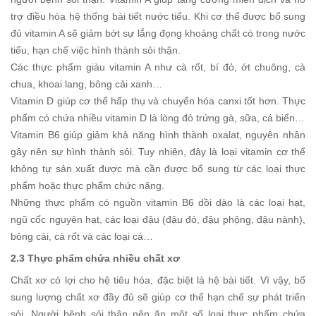
trợ điều hòa hệ thống bài tiết nước tiểu. Khi cơ thể được bổ sung
đủ vitamin A sẽ giảm bớt sự lắng đọng khoáng chất có trong nước
tiểu, hạn chế việc hình thành sỏi thận.
Các thực phẩm giàu vitamin A như cà rốt, bí đỏ, ớt chuông, cà
chua, khoai lang, bông cải xanh…
Vitamin D giúp cơ thể hấp thụ và chuyển hóa canxi tốt hơn. Thực
phẩm có chứa nhiều vitamin D là lòng đỏ trứng gà, sữa, cá biển…
Vitamin B6 giúp giảm khả năng hình thành oxalat, nguyên nhân
gây nên sự hình thành sỏi. Tuy nhiên, đây là loại vitamin cơ thể
không tự sản xuất được mà cần được bổ sung từ các loại thực
phẩm hoặc thực phẩm chức năng.
Những thực phẩm có nguồn vitamin B6 dồi dào là các loại hạt,
ngũ cốc nguyên hạt, các loại đậu (đậu đỏ, đậu phộng, đậu nành),
bông cải, cà rốt và các loại cá…
2.3 Thực phẩm chứa nhiều chất xơ
Chất xơ có lợi cho hệ tiêu hóa, đặc biệt là hệ bài tiết. Vì vậy, bổ
sung lượng chất xơ đầy đủ sẽ giúp cơ thể hạn chế sự phát triển
sỏi. Người bệnh sỏi thận nên ăn một số loại thực phẩm chứa