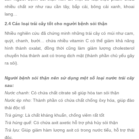
nhiều chất xơ như rau cần tây, bắp cải, bông cải xanh, khoai
lang…
2.4 Các loại trái cây tốt cho người bệnh sỏi thận
Nhiều nghiên cứu đã chứng minh những trái cây có múi như cam,
quýt, chanh, bưởi… chứa nhiều vitamin C có thể giảm khả năng
hình thành oxalat, đồng thời cũng làm giảm lượng cholesterol
chuyển hóa thành axit có trong dịch mật (thành phần chủ yếu gây
ra sỏi).
Người bệnh sỏi thận nên sử dụng một số loại nước trái cây
sau:
Nước chanh
: Có chứa chất citrate sẽ giúp hòa tan sỏi thận
Nước ép nho
: Thành phần có chứa chất chống ôxy hóa, giúp đào
thải độc tố
Trà gừng
: Là chất kháng khuẩn, chống viêm rất tốt
Trà húng quế
: Có chứa axit axetic hỗ trợ phá hủy sỏi thận
Trà lựu:
Giúp giảm hàm lượng axit có trong nước tiểu, hỗ trợ thải
độc.