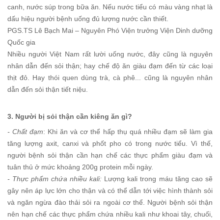
canh, nước súp trong bữa ăn. Nếu nước tiểu có màu vàng nhạt là
dấu hiệu người bệnh uống đủ lượng nước cần thiết.
PGS.TS Lê Bạch Mai – Nguyên Phó Viện trưởng Viện Dinh dưỡng
Quốc gia
Nhiều người Việt Nam rất lười uống nước, đây cũng là nguyên
nhân dẫn đến sỏi thận; hay chế độ ăn giàu đạm đến từ các loại
thịt đỏ. Hay thói quen dùng trà, cà phê... cũng là nguyên nhân
dẫn đến sỏi thận tiết niệu.
3. Người bị sỏi thận cần kiêng ăn gì?
- Chất đạm
: Khi ăn và cơ thể hấp thụ quá nhiều đạm sẽ làm gia
tăng lượng axit, canxi và phốt pho có trong nước tiểu. Vì thế,
người bệnh sỏi thận cần hạn chế các thực phẩm giàu đạm và
tuân thủ ở mức khoảng 200g protein mỗi ngày.
- Thực phẩm chứa nhiều kali:
Lượng kali trong máu tăng cao sẽ
gây nên áp lực lớn cho thận và có thể dẫn tới việc hình thành sỏi
và ngăn ngừa đào thải sỏi ra ngoài cơ thể. Người bệnh sỏi thận
nên hạn chế các thực phẩm chứa nhiều kali như khoai tây, chuối,