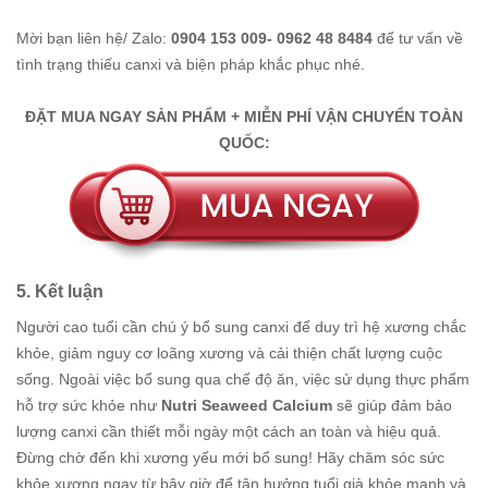
Mời bạn liên hệ/ Zalo:
0904 153 009- 0962 48 8484
để tư vấn về
tình trạng thiếu canxi và biện pháp khắc phục nhé.
ĐẶT MUA NGAY SẢN PHẨM + MIỄN PHÍ VẬN CHUYỂN TOÀN
QUỐC:
5. Kết luận
Người cao tuổi cần chú ý bổ sung canxi để duy trì hệ xương chắc
khỏe, giảm nguy cơ loãng xương và cải thiện chất lượng cuộc
sống. Ngoài việc bổ sung qua chế độ ăn, việc sử dụng thực phẩm
hỗ trợ sức khỏe như
Nutri Seaweed Calcium
sẽ giúp đảm bảo
lượng canxi cần thiết mỗi ngày một cách an toàn và hiệu quả.
Đừng chờ đến khi xương yếu mới bổ sung! Hãy chăm sóc sức
khỏe xương ngay từ bây giờ để tận hưởng tuổi già khỏe mạnh và