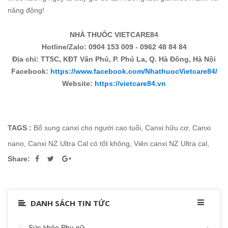
năng động!
NHÀ THUỐC VIETCARE84
Hotline/Zalo: 0904 153 009 - 0962 48 84 84
Địa chỉ: TT5C, KĐT Văn Phú, P. Phú La, Q. Hà Đông, Hà Nội
Facebook:
https://www.facebook.com/NhathuocVietcare84/
Website:
https://vietcare84.vn
TAGS :
Bổ sung canxi cho người cao tuổi
,
Canxi hữu cơ
,
Canxi
nano
,
Canxi NZ Ultra Cal có tốt không
,
Viên canxi NZ Ultra cal
,
Share:
DANH SÁCH TIN TỨC
Sức khỏe Phụ nữ