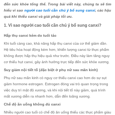
đến sức khỏe tổng thể. Trong bài viết này, chúng ta sẽ tìm
hiểu vì sao
người cao tuổi cần chú ý bổ sung canxi
, các hậu
quả khi thiếu canxi và giải pháp tối ưu.
1. Vì sao người cao tuổi cần chú ý bổ sung canxi?
Hấp thụ canxi kém do tuổi tác
Khi tuổi càng cao, khả năng hấp thụ canxi của cơ thể giảm dần.
Hệ tiêu hóa hoạt động kém hơn, khiến lượng canxi từ thực phẩm
không được hấp thụ hiệu quả như trước. Điều này làm tăng nguy
cơ thiếu hụt canxi, gây ảnh hưởng trực tiếp đến sức khỏe xương.
Suy giảm nội tiết tố (đặc biệt ở phụ nữ sau mãn kinh)
Phụ nữ sau mãn kinh có nguy cơ thiếu canxi cao hơn do sự sụt
giảm hormone estrogen. Estrogen đóng vai trò quan trọng trong
việc duy trì mật độ xương, và khi nội tiết tố này giảm, quá trình
mất xương diễn ra nhanh hơn, dẫn đến loãng xương.
Chế độ ăn uống không đủ canxi
Nhiều người cao tuổi có chế độ ăn uống thiếu các thực phẩm giàu