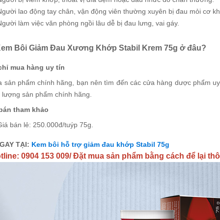
Người lao động tay chân, vận động viên thường xuyên bị đau mỏi cơ k
Người làm việc văn phòng ngồi lâu dễ bị đau lưng, vai gáy.
em Bôi Giảm Đau Xương Khớp Stabil Krem 75g ở đâu?
 chỉ mua hàng uy tín
 sản phẩm chính hãng, bạn nên tìm đến các cửa hàng dược phẩm uy 
t lượng sản phẩm chính hãng.
 bán tham khảo
Giá bán lẻ: 250.000đ/tuýp 75g.
GAY TẠI:
Kem bôi hỗ trợ giảm đau khớp Stabil 75g
line: 0904 153 009/ Đặt mua sản phẩm bằng cách để lại thôn