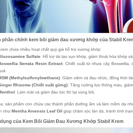
 phần chính kem bôi giảm đau xương khớp của Stabil Kre
 Krem chứa nhiều hoạt chất quý giá hỗ trợ xương khớp:
Glucosamine Sulfate
: Hỗ trợ tái tạo sụn khớp, giảm thoái hóa khớp v
Boswellia Serrata Resin Extract
: Chiết xuất từ nhựa cây Boswellia
quả.
MSM (Methylsulfonylmethane)
: Giảm viêm và đau nhức, đồng thời tă
Ginger Rhizome (Chiết xuất gừng)
: Tăng cường lưu thông máu, giảm
Menthol
: Làm mát và giảm đau tức thì tại vùng bôi.
ra, sản phẩm còn chứa các thành phần dưỡng ẩm và làm mềm da n
ên như
Mentha Arvensis Leaf Oil
giúp chăm sóc làn da, tránh tình trạn
dụng của Kem Bôi Giảm Đau Xương Khớp Stabil Krem