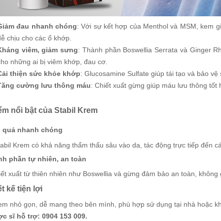
Giảm đau nhanh chóng
: Với sự kết hợp của Menthol và MSM, kem gi
dễ chịu cho các ổ khớp.
Kháng viêm, giảm sưng
: Thành phần Boswellia Serrata và Ginger 
cho những ai bị viêm khớp, đau cơ.
Cải thiện sức khỏe khớp
: Glucosamine Sulfate giúp tái tạo và bảo v
Tăng cường lưu thông máu
: Chiết xuất gừng giúp máu lưu thông tốt 
ểm nổi bật của Stabil Krem
u quả nhanh chóng
bil Krem có khả năng thẩm thấu sâu vào da, tác động trực tiếp đến cá
nh phần tự nhiên, an toàn
ết xuất từ thiên nhiên như Boswellia và gừng đảm bảo an toàn, không 
ết kế tiện lợi
em nhỏ gọn, dễ mang theo bên mình, phù hợp sử dụng tại nhà hoặc khi 
c sĩ hỗ trợ: 0904 153 009.