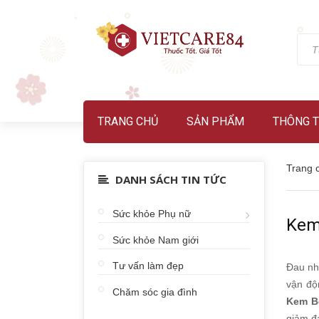
TRANG CHỦ
SẢN PHẨM
THÔNG T
Trang 
DANH SÁCH TIN TỨC
Sức khỏe Phụ nữ
Kem
Sức khỏe Nam giới
Tư vấn làm đẹp
Đau nh
vận độ
Chăm sóc gia đình
Kem B
giảm đ