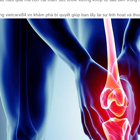
g vietcare84.vn khám phá bí quyết giúp bạn lấy lại sự linh hoạt và th