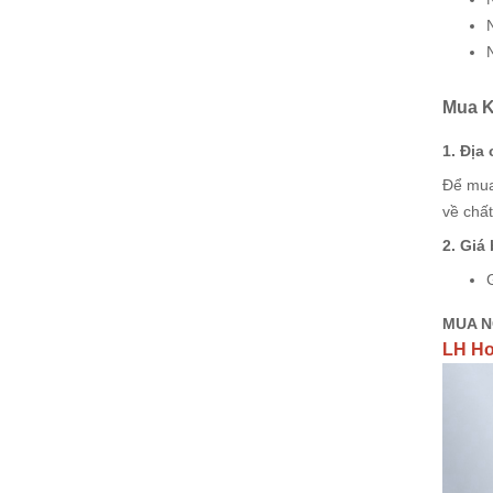
Mua K
1. Địa
Để mua
về chấ
2. Giá
MUA N
LH Hot