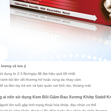
u lượng và lưu ý
Sử dụng từ 2-3 lần/ngày để đạt hiệu quả tốt nhất.
Tránh bôi lên vết thương hở hoặc vùng da nhạy cảm.
Để xa tầm tay trẻ em và bảo quản nơi khô ráo, thoáng mát.
 ai nên sử dụng Kem Bôi Giảm Đau Xương Khớp Stabil K
Người lớn tuổi gặp tình trạng thoái hóa khớp, đau nhức cơ thể.
Người bị viêm khớp, thoát vị đĩa đệm hoặc đau nhức do chấn thương.