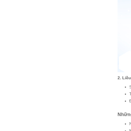
2. Liề
Những