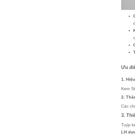
Ưu đi
1. Hiệ
Kem Sta
2. Thà
Các chi
3. Thi
Tuýp k
LH dượ